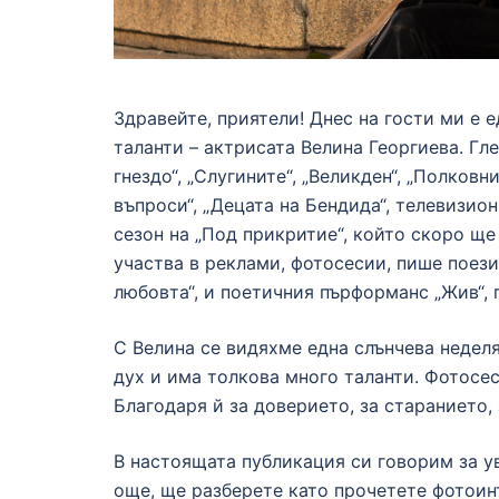
Здравейте, приятели! Днес на гости ми е е
таланти – актрисата Велина Георгиева. Гл
гнездо“, „Слугините“, „Великден“, „Полков
въпроси“, „Децата на Бендида“, телевизион
сезон на „Под прикритие“, който скоро ще
участва в реклами, фотосесии, пише поези
любовта“, и поетичния пърформанс „Жив“, 
С Велина се видяхме една слънчева неделя,
дух и има толкова много таланти. Фотосес
Благодаря й за доверието, за старанието,
В настоящата публикация си говорим за ув
още, ще разберете като прочетете фотоин