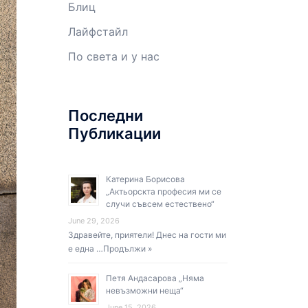
Блиц
Лайфстайл
По света и у нас
Последни
Публикации
Катерина Борисова
„Актьорскта професия ми се
случи съвсем естествено“
June 29, 2026
Здравейте, приятели! Днес на гости ми
е една …
Продължи »
Петя Андасарова „Няма
невъзможни неща“
June 15, 2026