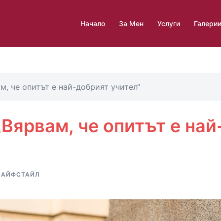
Начало
За Мен
Услуги
Галери
м, че опитът е най-добрият учител“
Вярвам, че опитът е най
ЛАЙФСТАЙЛ