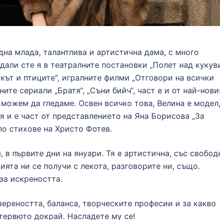
дна млада, талантлива и артистична дама, с много
едали сте я в театралните постановки „Полет над кукув
никът и птиците“, игралните филми „Отговори на всички
ните сериали „Братя“, „Съни бийч“, част е и от най-нови
 можем да гледаме. Освен всичко това, Велина е модел
я и е част от представлението на Яна Борисова „За
по стихове на Христо Фотев.
 в първите дни на януари. Тя е артистична, със свобод
ията ни се получи с лекота, разговорите ни, също.
 за искреността.
ереността, баланса, творческите професии и за какво
тервюто докрай. Насладете му се!