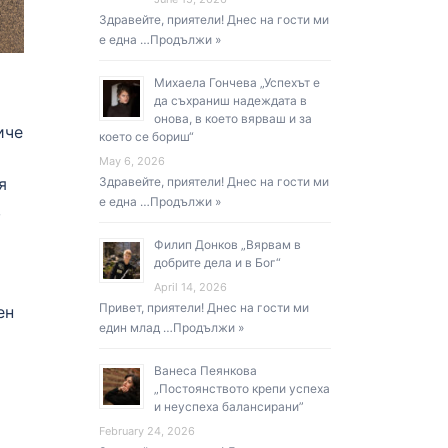
Здравейте, приятели! Днес на гости ми
е една …
Продължи »
Михаела Гончева „Успехът е
да съхраниш надеждата в
онова, в което вярваш и за
иче
което се бориш“
May 6, 2026
я
Здравейте, приятели! Днес на гости ми
е една …
Продължи »
,
Филип Донков „Вярвам в
добрите дела и в Бог“
April 14, 2026
Привет, приятели! Днес на гости ми
ен
един млад …
Продължи »
Ванеса Пеянкова
„Постоянството крепи успеха
и неуспеха балансирани”
February 24, 2026