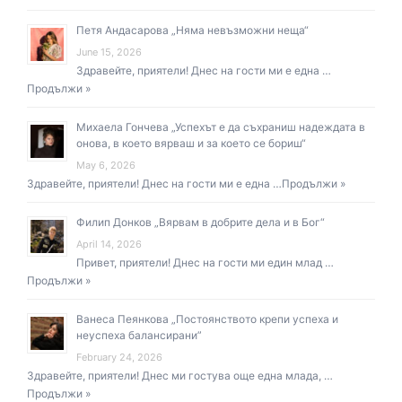
Петя Андасарова „Няма невъзможни неща“
June 15, 2026
Здравейте, приятели! Днес на гости ми е една …
Продължи »
Михаела Гончева „Успехът е да съхраниш надеждата в
онова, в което вярваш и за което се бориш“
May 6, 2026
Здравейте, приятели! Днес на гости ми е една …
Продължи »
Филип Донков „Вярвам в добрите дела и в Бог“
April 14, 2026
Привет, приятели! Днес на гости ми един млад …
Продължи »
Ванеса Пеянкова „Постоянството крепи успеха и
неуспеха балансирани”
February 24, 2026
Здравейте, приятели! Днес ми гостува още една млада, …
Продължи »