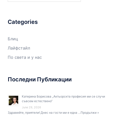
Categories
Блиц
Лайфстайл
По света и у нас
Последни Публикации
Катерина Борисова „Актьорскта професия ми се случи
съвсем естествено“
June 29, 2026
Здравейте, приятели! Днес на гости ми е една …
Продължи »