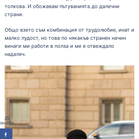
толкова. И обожавам пътуванията до далечни
страни.
Общо взето съм комбинация от трудолюбие, инат и
малко лудост, но това по някакъв странен начин
винаги ми работи в полза и ме е отвеждало
надалеч.
25
SHARES