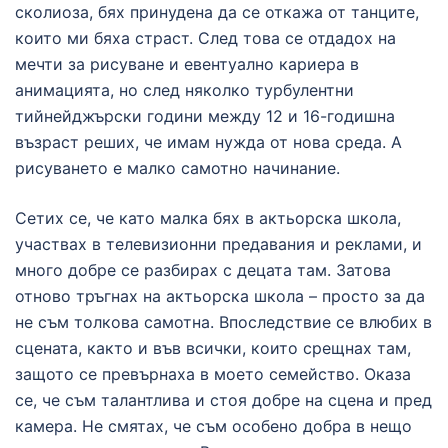
сколиоза, бях принудена да се откажа от танците,
които ми бяха страст. След това се отдадох на
мечти за рисуване и евентуално кариера в
анимацията, но след няколко турбулентни
тийнейджърски години между 12 и 16-годишна
възраст реших, че имам нужда от нова среда. А
рисуването е малко самотно начинание.
Сетих се, че като малка бях в актьорска школа,
участвах в телевизионни предавания и реклами, и
много добре се разбирах с децата там. Затова
отново тръгнах на актьорска школа – просто за да
не съм толкова самотна. Впоследствие се влюбих в
сцената, както и във всички, които срещнах там,
защото се превърнаха в моето семейство. Оказа
се, че съм талантлива и стоя добре на сцена и пред
камера. Не смятах, че съм особено добра в нещо