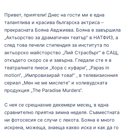
Привет, приятели! Днес на гости ми е една
талантлива и красива българска актриса –
прекрасната Бояна Авджиева. Бояна е завършила
„Актьорство за драматичен театър“ в НАТФИЗ, а
след това печели стипендия за института по
актьорско майсторство „Лий Страсбърг“ в САЩ,
откъдето скоро се и завърна. Гледали сте я в
театралните пиеси „Хора с куфари“, „Papas in
motion“, „Импровизирай това!“ , в телевизионния
сериал „Мен не ме мислете“ и холивудската
продукция „The Paradise Murders“.
С нея се срещнахме декември месец, в една
сравнително приятна зимна неделя. Съвместната
ни фотосесия се случи с лекота. Бояна е много
искрена, можеща, знаеща какво иска и как да го