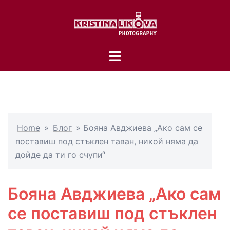
Skip
to
content
Toggle
menu
Home
»
Блог
»
Бояна Авджиева „Ако сам се
поставиш под стъклен таван, никой няма да
дойде да ти го счупи“
Бояна Авджиева „Ако сам
се поставиш под стъклен