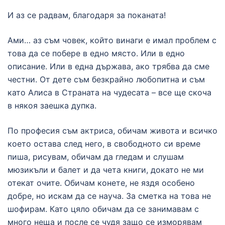
И аз се радвам, благодаря за поканата!
Ами… аз съм човек, който винаги е имал проблем с
това да се побере в едно място. Или в едно
описание. Или в една държава, ако трябва да сме
честни. От дете съм безкрайно любопитна и съм
като Алиса в Страната на чудесата – все ще скоча
в някоя заешка дупка.
По професия съм актриса, обичам живота и всичко
което остава след него, в свободното си време
пиша, рисувам, обичам да гледам и слушам
мюзикъли и балет и да чета книги, докато не ми
отекат очите. Обичам конете, не яздя особено
добре, но искам да се науча. За сметка на това не
шофирам. Като цяло обичам да се занимавам с
много неща и после се чудя защо се изморявам