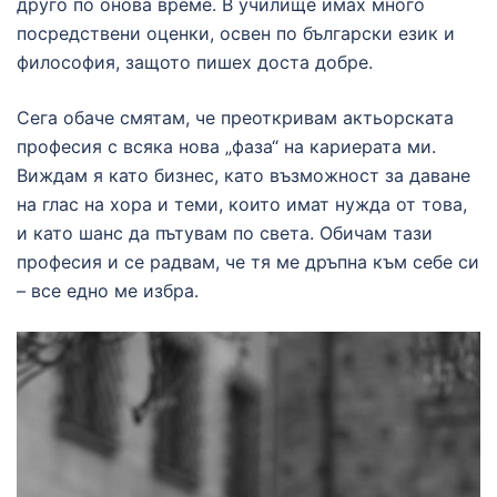
друго по онова време. В училище имах много
посредствени оценки, освен по български език и
философия, защото пишех доста добре.
Сега обаче смятам, че преоткривам актьорската
професия с всяка нова „фаза“ на кариерата ми.
Виждам я като бизнес, като възможност за даване
на глас на хора и теми, които имат нужда от това,
и като шанс да пътувам по света. Обичам тази
професия и се радвам, че тя ме дръпна към себе си
– все едно ме избра.