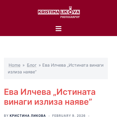
Skip
to
content
Toggle
menu
Home
»
Блог
»
Ева Илчева „Истината винаги
излиза наяве”
Ева Илчева „Истината
винаги излиза наяве”
BY
КРИСТИНА ЛИКОВА
FEBRUARY 9, 2026