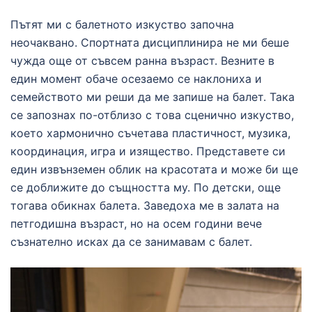
Пътят ми с балетното изкуство започна
неочаквано. Спортната дисциплинира не ми беше
чужда още от съвсем ранна възраст. Везните в
един момент обаче осезаемо се наклониха и
семейството ми реши да ме запише на балет. Така
се запознах по-отблизо с това сценично изкуство,
което хармонично съчетава пластичност, музика,
координация, игра и изящество. Представете си
един извънземен облик на красотата и може би ще
се доближите до същността му. По детски, още
тогава обикнах балета. Заведоха ме в залата на
петгодишна възраст, но на осем години вече
съзнателно исках да се занимавам с балет.