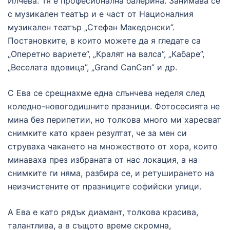
Илчева. Тя е професионална балерина. Занимава се
с музикален театър и е част от Националния
музикален театър „Стефан Македонски”.
Постановките, в които можете да я гледате са
„Оперетно вариете”, „Кралят на валса”, „Кабаре”,
„Веселата вдовица”, „Grand CanCan” и др.
С Ева се срещнахме една слънчева неделя след
коледно-новогодишните празници. Фотосесията не
мина без перипетии, но толкова много ми харесват
снимките като краен резултат, че за мен си
струваха чакането на множеството от хора, които
минаваха през избраната от нас локация, а на
снимките ги няма, разбира се, и ретуширането на
неизчистените от празниците софийски улици.
А Ева е като рядък диамант, толкова красива,
талантлива, а в същото време скромна,