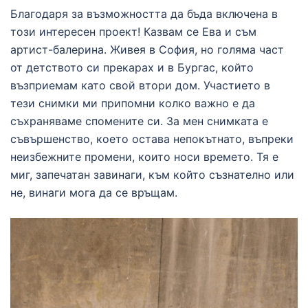
Благодаря за възможността да бъда включена в
този интересен проект! Казвам се Ева и съм
артист-балерина. Живея в София, но голяма част
от детството си прекарах и в Бургас, който
възприемам като свой втори дом. Участието в
тези снимки ми припомни колко важно е да
съхраняваме спомените си. За мен снимката е
съвършенство, което остава непокътнато, въпреки
неизбежните промени, които носи времето. Тя е
миг, запечатан завинаги, към който съзнателно или
не, винаги мога да се връщам.