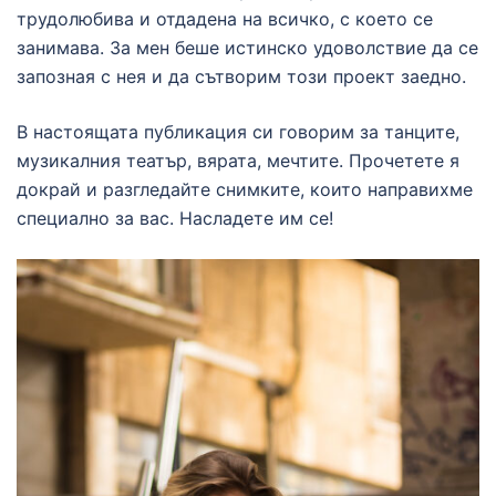
трудолюбива и отдадена на всичко, с което се
занимава. За мен беше истинско удоволствие да се
запозная с нея и да сътворим този проект заедно.
В настоящата публикация си говорим за танците,
музикалния театър, вярата, мечтите. Прочетете я
докрай и разгледайте снимките, които направихме
специално за вас. Насладете им се!