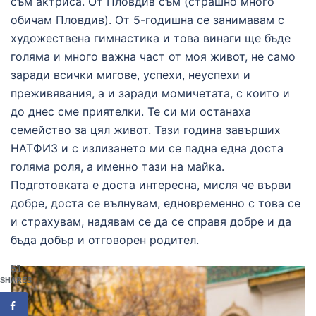
съм актриса. От Пловдив съм (страшно много
обичам Пловдив). От 5-годишна се занимавам с
художествена гимнастика и това винаги ще бъде
голяма и много важна част от моя живот, не само
заради всички мигове, успехи, неуспехи и
преживявания, а и заради момичетата, с които и
до днес сме приятелки. Те си ми останаха
семейство за цял живот. Тази година завърших
НАТФИЗ и с излизането ми се падна една доста
голяма роля, а именно тази на майка.
Подготовката е доста интересна, мисля че върви
добре, доста се вълнувам, едновременно с това се
и страхувам, надявам се да се справя добре и да
бъда добър и отговорен родител.
51
SHARES