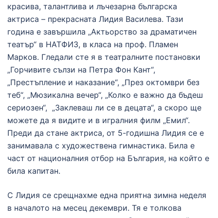
красива, талантлива и лъчезарна българска
актриса – прекрасната Лидия Василева. Тази
година е завършила „Актьорство за драматичен
театър“ в НАТФИЗ, в класа на проф. Пламен
Марков. Гледали сте я в театралните постановки
„Горчивите сълзи на Петра Фон Кант“,
„Престъпление и наказание“, „През октомври без
теб“, „Мюзикална вечер“, „Колко е важно да бъдеш
сериозен“, „Заклеваш ли се в децата“, а скоро ще
можете да я видите и в игралния филм „Емил“.
Преди да стане актриса, от 5-годишна Лидия се е
занимавала с художествена гимнастика. Била е
част от националния отбор на България, на който е
била капитан.
С Лидия се срещнахме една приятна зимна неделя
в началото на месец декември. Тя е толкова