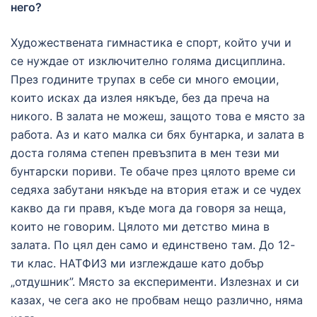
него?
Художествената гимнастика е спорт, който учи и
се нуждае от изключително голяма дисциплина.
През годините трупах в себе си много емоции,
които исках да излея някъде, без да преча на
никого. В залата не можеш, защото това е място за
работа. Аз и като малка си бях бунтарка, и залата в
доста голяма степен превъзпита в мен тези ми
бунтарски пориви. Те обаче през цялото време си
седяха забутани някъде на втория етаж и се чудех
какво да ги правя, къде мога да говоря за неща,
които не говорим. Цялото ми детство мина в
залата. По цял ден само и единствено там. До 12-
ти клас. НАТФИЗ ми изглеждаше като добър
„отдушник”. Място за експерименти. Излезнах и си
казах, че сега ако не пробвам нещо различно, няма