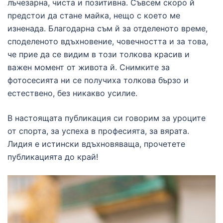
лъчезарна, чиста и позитивна. Съвсем скоро й
предстои да стане майка, нещо с което ме
изненада. Благодарна съм й за отделеното време,
споделеното вдъхновение, човечността и за това,
че прие да се видим в този толкова красив и
важен момент от живота й. Снимките за
фотосесията ни се получиха толкова бързо и
естествено, без никакво усилие.
В настоящата публикация си говорим за уроците
от спорта, за успеха в професията, за вярата.
Лидия е истински вдъхновяваща, прочетете
публикацията до край!