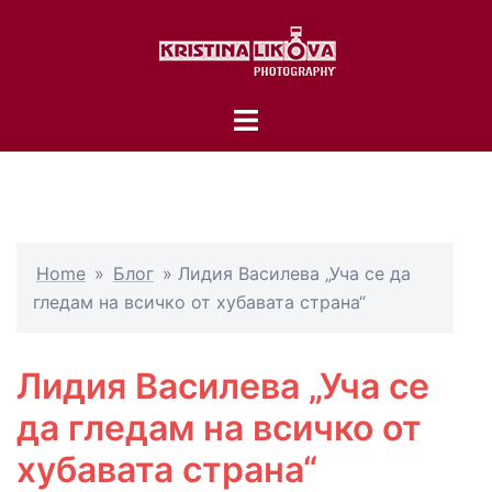
Skip
to
content
Toggle
menu
Home
»
Блог
»
Лидия Василева „Уча се да
гледам на всичко от хубавата страна“
Лидия Василева „Уча се
да гледам на всичко от
хубавата страна“