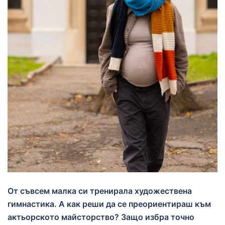
От съвсем малка си тренирала художествена
гимнастика. А как реши да се преориентираш към
актьорското майсторство? Защо избра точно