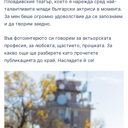
Пловдивския театър, което я нарежда сред най-
талантливите млади български актриси в момента.
За мен беше огромно удоволствие да се запознаем
и да творим заедно.
Във фотоинтерюто си говорим за актьорската
професия, за любовта, щастието, прошката. За
какво още ще разберете като прочетете
публикацията до край. Насладете й се!