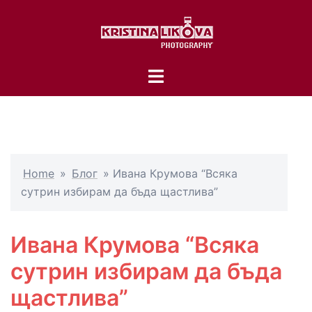
Skip
to
content
Toggle
menu
Home
»
Блог
»
Ивана Крумова “Всяка
сутрин избирам да бъда щастлива”
Ивана Крумова “Всяка
сутрин избирам да бъда
щастлива”