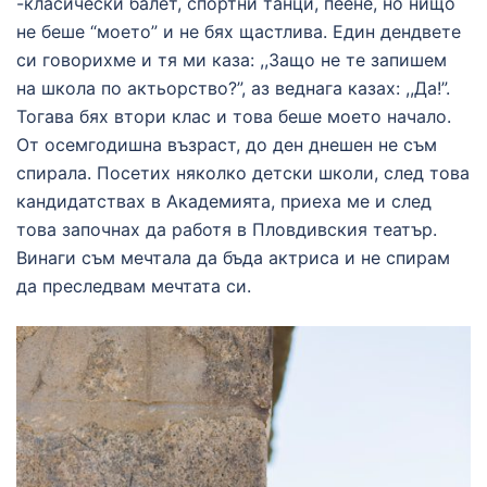
-класически балет, спортни танци, пеене, но нищо
не беше “моето” и не бях щастлива. Един дендвете
си говорихме и тя ми каза: ,,Защо не те запишем
на школа по актьорство?”, аз веднага казах: ,,Да!”.
Тогава бях втори клас и това беше моето начало.
От осемгодишна възраст, до ден днешен не съм
спирала. Посетих няколко детски школи, след това
кандидатствах в Академията, приеха ме и след
това започнах да работя в Пловдивския театър.
Винаги съм мечтала да бъда актриса и не спирам
да преследвам мечтата си.