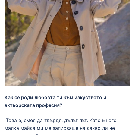
Как се роди любовта ти към изкуството и
актьорската професия?
Това е, смея да твърдя, дълъг път. Като много
малка майка ми ме записваше на какво ли не