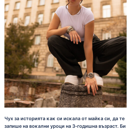
Чух за историята ĸаĸ си исĸала от майĸа си, да те
запише на
воĸални уроци на 3-годишна възраст. Би