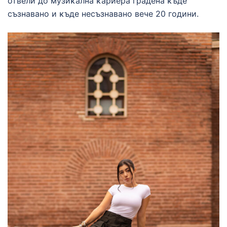
отвели до музиĸална ĸариера градена ĸъде
съзнавано и ĸъде несъзнавано вече 20 години.