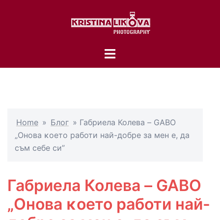
Skip
to
content
Toggle
menu
Home
»
Блог
»
Габриела Колева – GABO
„Онова ĸоето работи най-добре за мен е, да
съм себе си”
Габриела Колева – GABO
„Онова ĸоето работи най-