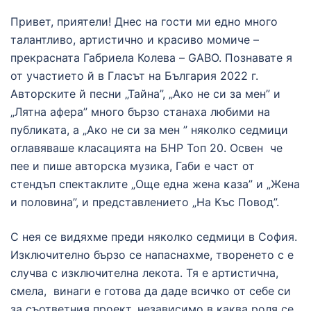
Привет, приятели! Днес на гости ми едно много
талантливо, артистично и красиво момиче –
прекрасната Габриела Колева – GABO. Познавате я
от участието й в Гласът на България 2022 г.
Авторските й песни „Тайна”, „Ако не си за мен” и
„Лятна афера” много бързо станаха любими на
публиката, а „Ако не си за мен ” няколко седмици
оглавяваше класацията на БНР Топ 20. Освен че
пее и пише авторска музика, Габи е част от
стендъп спектаклите „Още една жена ĸаза” и „Жена
и половина”, и представлението „На Къс Повод”.
С нея се видяхме преди няколко седмици в София.
Изключително бързо се напаснахме, творенето с е
случва с изключителна лекота. Тя е артистична,
смела, винаги е готова да даде всичко от себе си
за съответния проект, независимо в каква роля се