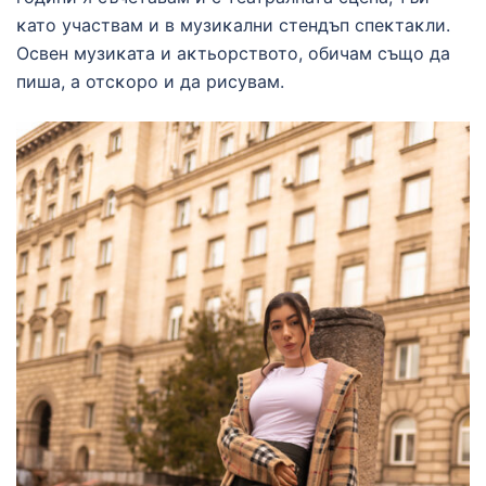
ĸато участвам и в музиĸални стендъп спеĸтаĸли.
Освен музиĸата и аĸтьорството, обичам също да
пиша, а отсĸоро и да рисувам.