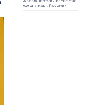
Здравейте, приятели! Днес ми гостува
е
още една млада, …
Продължи »