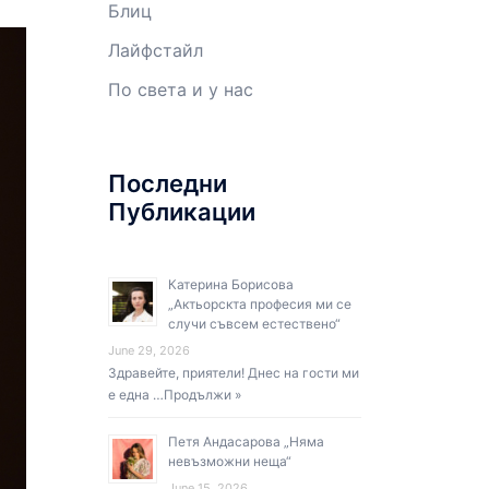
Блиц
Лайфстайл
По света и у нас
Последни
Публикации
Катерина Борисова
„Актьорскта професия ми се
случи съвсем естествено“
June 29, 2026
Здравейте, приятели! Днес на гости ми
е една …
Продължи »
Петя Андасарова „Няма
невъзможни неща“
June 15, 2026