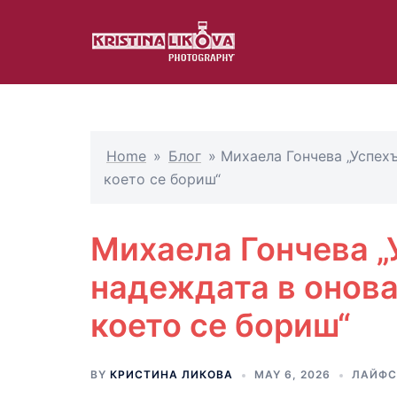
Skip
to
content
Home
»
Блог
»
Михаела Гончева „Успехъ
което се бориш“
Михаела Гончева „
надеждата в онова,
което се бориш“
BY
КРИСТИНА ЛИКОВА
MAY 6, 2026
ЛАЙФС