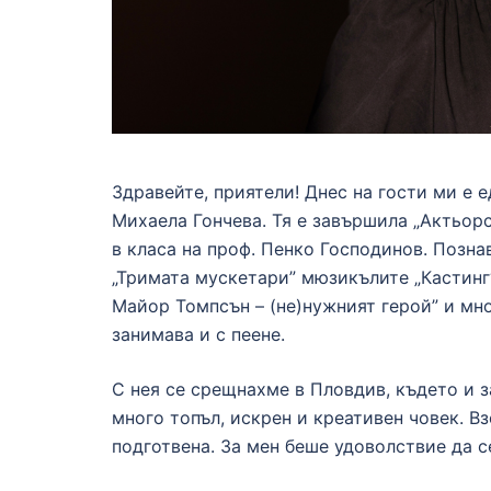
Здравейте, приятели! Днес на гости ми е е
Михаела Гончева. Тя е завършила „Актьор
в класа на проф. Пенко Господинов. Познав
„Тримата мускетари” мюзикълите „Кастинг“
Майор Томпсън – (не)нужният герой” и мн
занимава и с пеене.
С нея се срещнахме в Пловдив, където и 
много топъл, искрен и креативен човек. В
подготвена. За мен беше удоволствие да с