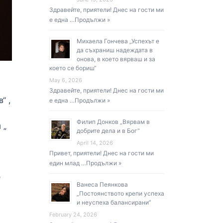
Здравейте, приятели! Днес на гости ми
е една …
Продължи »
Михаела Гончева „Успехът е
да съхраниш надеждата в
онова, в което вярваш и за
което се бориш“
May 6, 2026
Здравейте, приятели! Днес на гости ми
“ ,
е една …
Продължи »
Филип Донков „Вярвам в
 „
добрите дела и в Бог“
April 14, 2026
Привет, приятели! Днес на гости ми
един млад …
Продължи »
е
Ванеса Пеянкова
„Постоянството крепи успеха
и неуспеха балансирани”
February 24, 2026