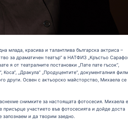
дна млада, красива и талантлива българска актриса –
ство за драматичен театър“ в НАТФИЗ „Кръстьо Сарафов
ате я от театралните постановки „Пате пате гъсок“,
, Коса“, „Дракула” „Продуцентите“, документалния филм
ого други. Освен с актьорско майсторство, Михаела се
заснехме снимките за настоящата фотосесия. Михаела 
зе присърце участието във фотосесията и дойде доста
е запознаем и да творим заедно.