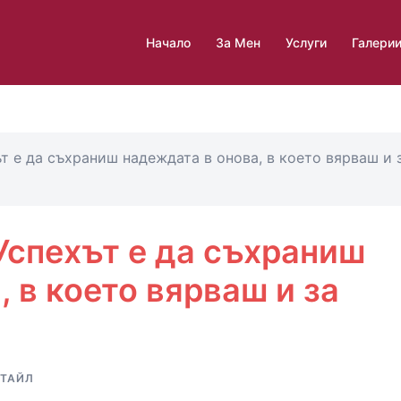
Начало
За Мен
Услуги
Галери
т е да съхраниш надеждата в онова, в което вярваш и 
Успехът е да съхраниш
 в което вярваш и за
ТАЙЛ