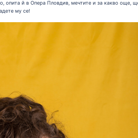
, опита й в Опера Пловдив, мечтите и за какво още, щ
адете му се!