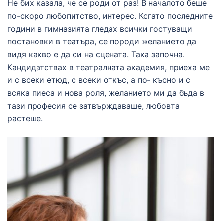
Не бих казала, че се роди от раз! В началото беше
по-скоро любопитство, интерес. Когато последните
години в гимназията гледах всички гостуващи
постановки в театъра, се породи желанието да
видя какво е да си на сцената. Така започна.
Кандидатствах в театралната академия, приеха ме
и с всеки етюд, с всеки откъс, а по- късно и с
всяка пиеса и нова роля, желанието ми да бъда в
тази професия се затвърждаваше, любовта
растеше.