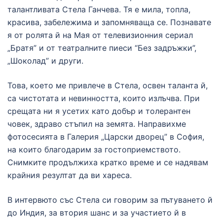
талантливата Стела Ганчева. Тя е мила, топла,
красива, забележима и запомняваща се. Познавате
я от ролята й на Мая от телевизионния сериал
„Братя” и от театралните пиеси “Без задръжки”,
„Шоколад” и други.
Това, което ме привлече в Стела, освен таланта й,
са чистотата и невинността, които излъчва. При
срещата ни я усетих като добър и толерантен
човек, здраво стъпил на земята. Направихме
фотосесията в Галерия „Царски дворец” в София,
на които благодарим за гостоприемството.
Снимките продължиха кратко време и се надявам
крайния резултат да ви хареса.
В интервюто със Стела си говорим за пътуването й
до Индия, за втория шанс и за участието й в