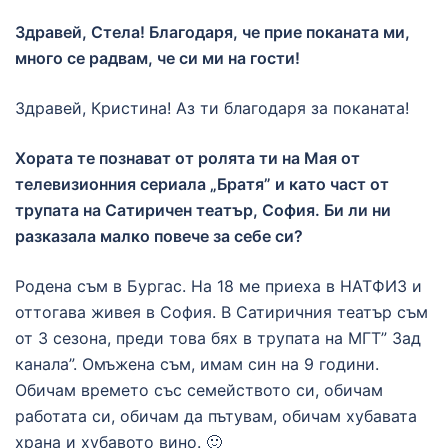
Здравей, Стела! Благодаря, че прие поканата ми,
много се радвам, че си ми на гости!
Здравей, Кристина! Аз ти благодаря за поканата!
Хората те познават от ролята ти на Мая от
телевизионния сериала „Братя” и като част от
трупата на Сатиричен театър, София. Би ли ни
разказала малко повече за себе си?
Родена съм в Бургас. На 18 ме приеха в НАТФИЗ и
оттогава живея в София. В Сатиричния театър съм
от 3 сезона, преди това бях в трупата на МГТ” Зад
канала”. Омъжена съм, имам син на 9 години.
Обичам времето със семейството си, обичам
работата си, обичам да пътувам, обичам хубавата
храна и хубавото вино. 🙂