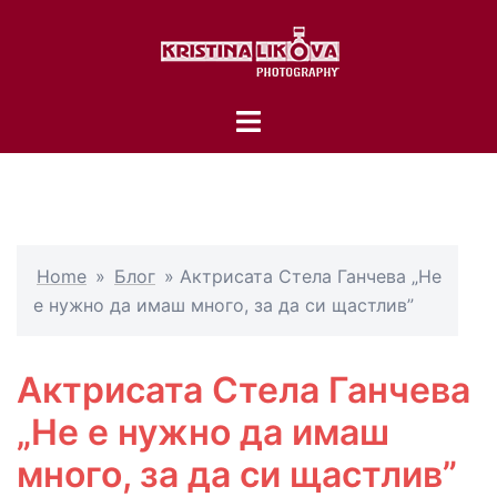
Skip
to
content
Toggle
menu
Home
»
Блог
»
Актрисата Стела Ганчева „Не
е нужно да имаш много, за да си щастлив”
Актрисата Стела Ганчева
„Не е нужно да имаш
много, за да си щастлив”