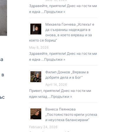
Здравейте, приятели! Днес на гости ми
е една …
Продължи »
Михаела Гончева „Успехът е
да съхраниш надеждата в
онова, в което вярваш и за
което се бориш“
May 6, 2026
Здравейте, приятели! Днес на гости ми
ва
е една …
Продължи »
Филип Донков „Вярвам в
 в
добрите дела и в Бог“
April 14, 2026
Привет, приятели! Днес на гости ми
ъс
един млад …
Продължи »
Ванеса Пеянкова
„Постоянството крепи успеха
и неуспеха балансирани”
February 24, 2026