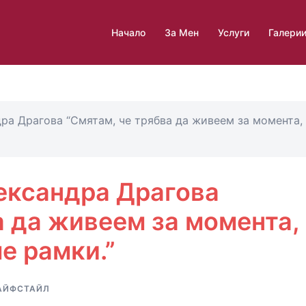
Начало
За Мен
Услуги
Галери
ра Драгова “Смятам, че трябва да живеем за момента,
ександра Драгова
а да живеем за момента,
е рамки.”
АЙФСТАЙЛ