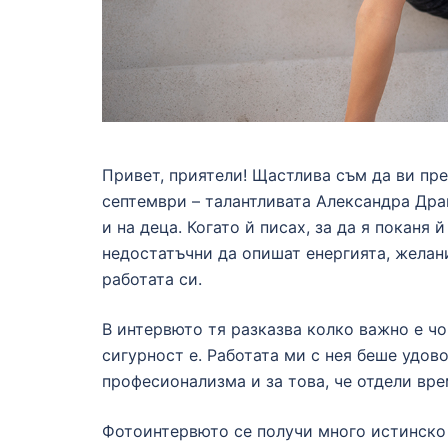
Привет, приятели! Щастлива съм да ви пр
септември – талантливата Александра Дра
и на деца. Когато й писах, за да я поканя 
недостатъчни да опишат енергията, желани
работата си.
В интервюто тя разказва колко важно е чо
сигурност е. Работата ми с нея беше удово
професионализма и за това, че отдели вре
Фотоинтервюто се получи много истинско 