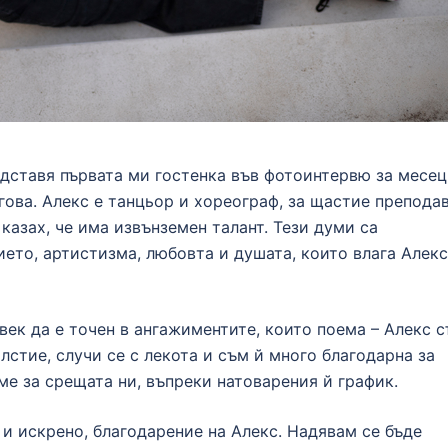
едставя първата ми гостенка във фотоинтервю за месец
гова. Алекс е танцьор и хореограф, за щастие препода
й казах, че има извънземен талант. Тези думи са
ето, артистизма, любовта и душата, които влага Алекс
век да е точен в ангажиментите, които поема – Алекс с
лстие, случи се с лекота и съм й много благодарна за
ме за срещата ни, въпреки натоварения й график.
и искрено, благодарение на Алекс. Надявам се бъде