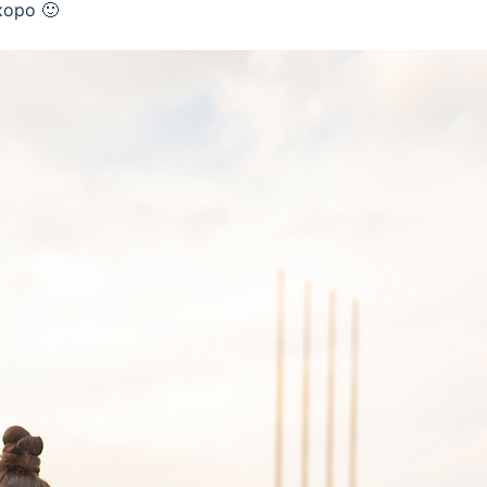
коро 🙂