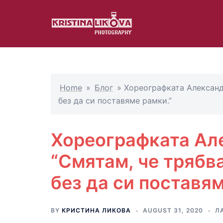
Skip
to
content
Home
»
Блог
»
Хореографката Александ
без да си поставяме рамки.”
Хореографката Ал
“Смятам, че трябв
без да си поставям
BY
КРИСТИНА ЛИКОВА
AUGUST 31, 2020
Л