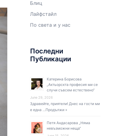
Блиц
Лайфстайл
По света и у нас
Последни
Публикации
Катерина Борисова
„Актьорскта професия ми се
случи съвсем естествено“
June 29, 2026
Здравейте, приятели! Днес на гости ми
е една …
Продължи »
Петя Андасарова „Няма
невъзможни неща“
June 15, 2026