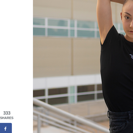
333
SHARES