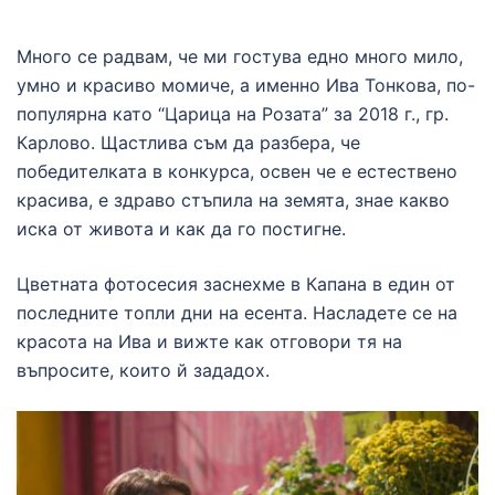
Много се радвам, че ми гостува едно много мило,
умно и красиво момиче, а именно Ива Тонкова, по-
популярна като “Царица на Розата” за 2018 г., гр.
Карлово. Щастлива съм да разбера, че
победителката в конкурса, освен че е естествено
красива, е здраво стъпила на земята, знае какво
иска от живота и как да го постигне.
Цветната фотосесия заснехме в Капана в един от
последните топли дни на есента. Насладете се на
красота на Ива и вижте как отговори тя на
въпросите, които й зададох.