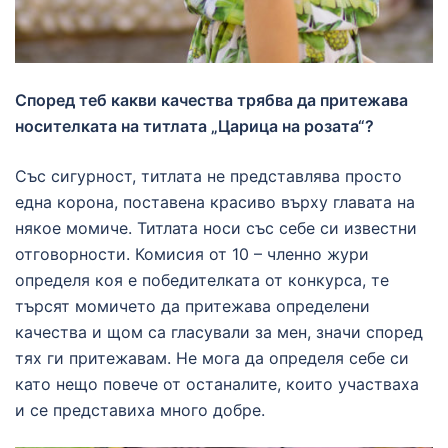
Според теб какви качества трябва да притежава
носителката на титлата „Царица на розата“?
Със сигурност, титлата не представлява просто
една корона, поставена красиво върху главата на
някое момиче. Титлата носи със себе си известни
отговорности. Комисия от 10 – членно жури
определя коя е победителката от конкурса, те
търсят момичето да притежава определени
качества и щом са гласували за мен, значи според
тях ги притежавам. Не мога да определя себе си
като нещо повече от останалите, които участваха
и се представиха много добре.