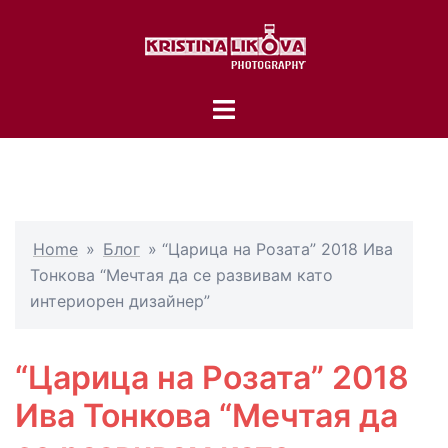
Skip
to
content
Toggle
menu
Home
»
Блог
»
“Царица на Розата” 2018 Ива
Тонкова “Мечтая да се развивам като
интериорен дизайнер”
“Царица на Розата” 2018
Ива Тонкова “Мечтая да