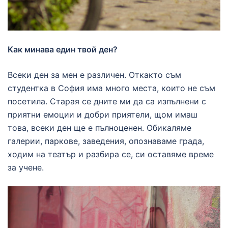
Как минава един твой ден?
Всеки ден за мен е различен. Откакто съм
студентка в София има много места, които не съм
посетила. Старая се дните ми да са изпълнени с
приятни емоции и добри приятели, щом имаш
това, всеки ден ще е пълноценен. Обикаляме
галерии, паркове, заведения, опознаваме града,
ходим на театър и разбира се, си оставяме време
за учене.