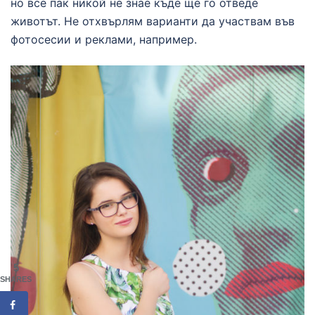
но все пак никой не знае къде ще го отведе
животът. Не отхвърлям варианти да участвам във
фотосесии и реклами, например.
5
SHARES