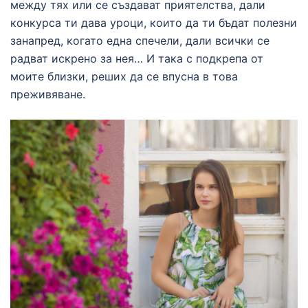
между тях или се създават приятелства, дали
конкурса ти дава уроци, които да ти бъдат полезни
занапред, когато една спечели, дали всички се
радват искрено за нея… И така с подкрепа от
моите близки, реших да се впусна в това
преживяване.