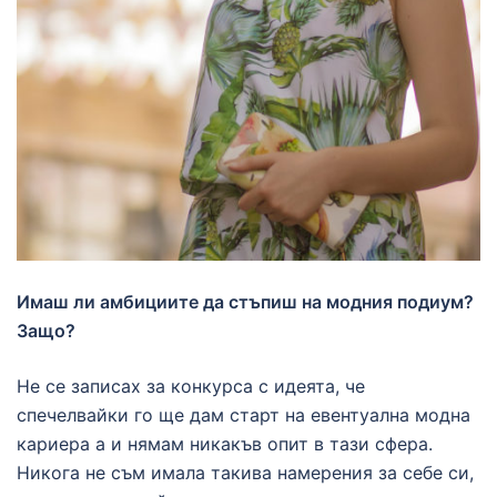
Имаш ли амбициите да стъпиш на модния подиум?
Защо?
Не се записах за конкурса с идеята, че
спечелвайки го ще дам старт на евентуална модна
кариера а и нямам никакъв опит в тази сфера.
Никога не съм имала такива намерения за себе си,