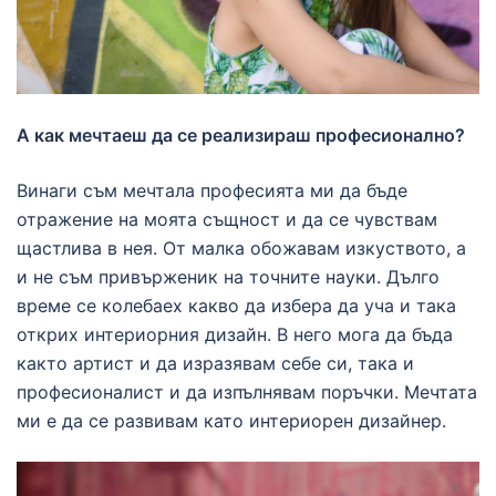
А как мечтаеш да се реализираш професионално?
Винаги съм мечтала професията ми да бъде
отражение на моята същност и да се чувствам
щастлива в нея. От малка обожавам изкуството, а
и не съм привърженик на точните науки. Дълго
време се колебаех какво да избера да уча и така
открих интериорния дизайн. В него мога да бъда
както артист и да изразявам себе си, така и
професионалист и да изпълнявам поръчки. Мечтата
ми е да се развивам като интериорен дизайнер.