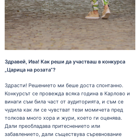
Здравей, Ива! Как реши да участваш в конкурса
„Царица на розата“?
Здрасти! Решението ми беше доста спонтанно.
Конкурсът се провежда всяка година в Карлово и
винаги съм била част от аудиторията, и съм се
чудила как ли се чувстват тези момичета пред
толкова много хора и жури, което ги оценява.
Дали преобладава притеснението или
забавлението, дали съществува съревнование