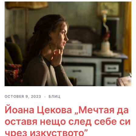
OCTOBER 9, 2023
БЛИЦ
Йоана Цекова „Мечтая да
оставя нещо след себе си
чрез изкуството”