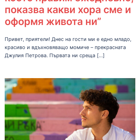
показва какви хора сме и
оформя живота ни”
Привет, приятели! Днес на гости ми е едно младо,
красиво и вдъхновяващо момиче – прекрасната
Джулия Петрова. Първата ни среща […]