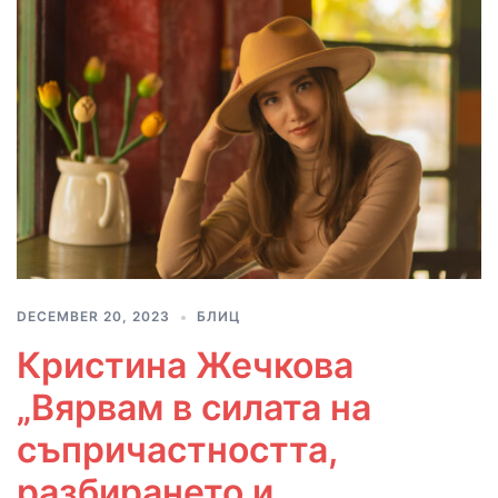
DECEMBER 20, 2023
БЛИЦ
Кристина Жечкова
„Вярвам в силата на
съпричастността,
разбирането и