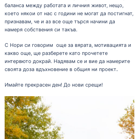
баланса между работата и личния живот, нещо,
което някои от нас с години не могат да постигнат,
признавам, че и аз все още търся начини да
намеря собствения си такъв.
С Нори си говорим още за вярата, мотивацията и
какво още, ще разберете като прочетете
интервюто докрай. Надявам се и вие да намерите
своята доза вдъхновение в общия ни проект
.
Имайте прекрасен ден! До нови срещи!