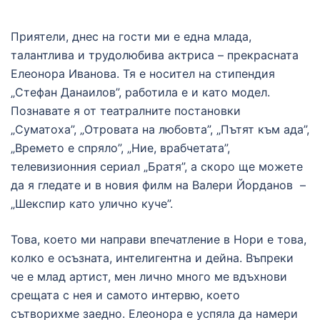
Приятели, днес на гости ми е една млада,
талантлива и трудолюбива актриса – прекрасната
Елеонора Иванова. Тя е носител на стипендия
„Стефан Данаилов”, работила е и като модел.
Познавате я от театралните постановки
„Суматоха”, „Отровата на любовта”, „Пътят към ада”,
„Времето е спряло”, „Ние, врабчетата”,
телевизионния сериал „Братя”, а скоро ще можете
да я гледате и в новия филм на Валери Йорданов –
„Шекспир като улично куче”.
Това, което ми направи впечатление в Нори е това,
колко е осъзната, интелигентна и дейна. Въпреки
че е млад артист, мен лично много ме вдъхнови
срещата с нея и самото интервю, което
сътворихме заедно. Елеонора е успяла да намери