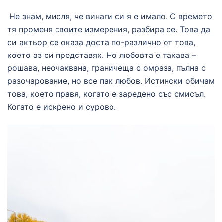
Не знам, мисля, че винаги си я е имало. С времето
тя променя своите измерения, разбира се. Това да
си актьор се оказа доста по-различно от това,
което аз си представях. Но любовта е такава –
рошава, неочаквана, граничеща с омраза, пълна с
разочарование, но все пак любов. Истински обичам
това, което правя, когато е заредено със смисъл.
Когато е искрено и сурово.