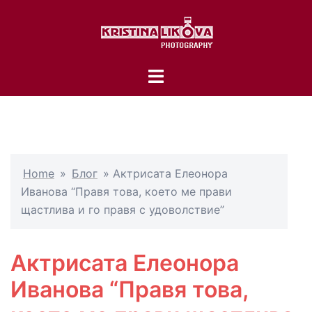
Skip
to
content
Toggle
menu
Home
»
Блог
»
Актрисата Елеонора
Иванова “Правя това, което ме прави
щастлива и го правя с удоволствие”
Актрисата Елеонора
Иванова “Правя това,