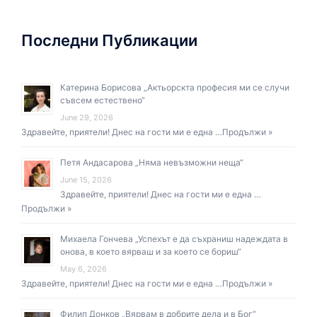
Последни Публикации
Катерина Борисова „Актьорскта професия ми се случи
съвсем естествено“
June 29, 2026
Здравейте, приятели! Днес на гости ми е една …
Продължи »
Петя Андасарова „Няма невъзможни неща“
June 15, 2026
Здравейте, приятели! Днес на гости ми е една …
Продължи »
Михаела Гончева „Успехът е да съхраниш надеждата в
онова, в което вярваш и за което се бориш“
May 6, 2026
Здравейте, приятели! Днес на гости ми е една …
Продължи »
Филип Донков „Вярвам в добрите дела и в Бог“