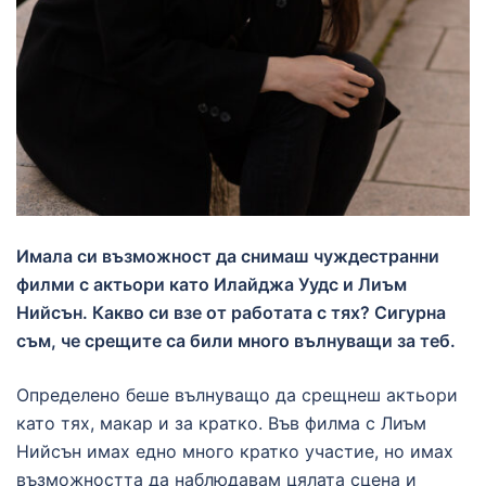
Имала си възможност да снимаш чуждестранни
филми с актьори като Илайджа Уудс и Лиъм
Нийсън. Какво си взе от работата с тях? Сигурна
съм, че срещите са били много вълнуващи за теб.
Определено беше вълнуващо да срещнеш актьори
като тях, макар и за кратко. Във филма с Лиъм
Нийсън имах едно много кратко участие, но имах
възможността да наблюдавам цялата сцена и