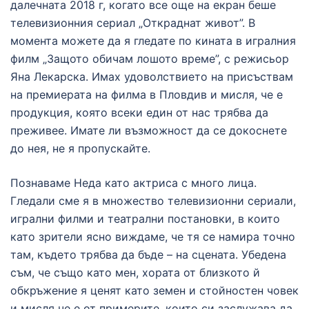
далечната 2018 г, когато все още на екран беше
телевизионния сериал „Откраднат живот”. В
момента можете да я гледате по кината в игралния
филм „Защото обичам лошото време”, с режисьор
Яна Лекарска. Имах удоволствието на присъствам
на премиерата на филма в Пловдив и мисля, че е
продукция, която всеки един от нас трябва да
преживее. Имате ли възможност да се докоснете
до нея, не я пропускайте.
Познаваме Неда като актриса с много лица.
Гледали сме я в множество телевизионни сериали,
игрални филми и театрални постановки, в които
като зрители ясно виждаме, че тя се намира точно
там, където трябва да бъде – на сцената. Убедена
съм, че също като мен, хората от близкото й
обкръжение я ценят като земен и стойностен човек
и мисля че е от примерите, които си заслужава да