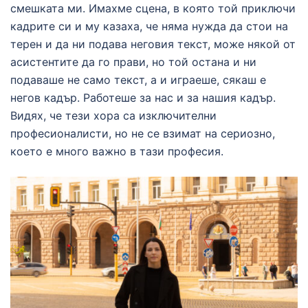
смешката ми. Имахме сцена, в която той приключи
кадрите си и му казаха, че няма нужда да стои на
терен и да ни подава неговия текст, може някой от
асистентите да го прави, но той остана и ни
подаваше не само текст, а и играеше, сякаш е
негов кадър. Работеше за нас и за нашия кадър.
Видях, че тези хора са изключителни
професионалисти, но не се взимат на сериозно,
което е много важно в тази професия.