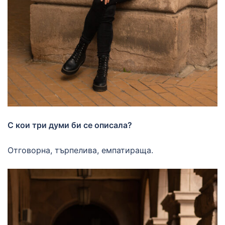
С кои три думи би се описала?
Отговорна, търпелива, емпатираща.