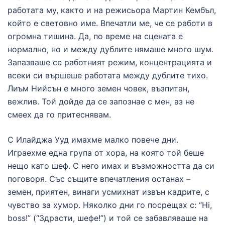
работата му, както и на режисьора Мартин Кембъл,
който е световно име. Впечатли ме, че се работи в
огромна тишина. Да, по време на сцената е
нормално, но и между дублите нямаше много шум.
Запазваше се работният режим, концентрацията и
всеки си вършеше работата между дублите тихо.
Лиъм Нийсън е много земен човек, възпитан,
вежлив. Той дойде да се запознае с мен, аз не
смеех да го притеснявам.
С Илайджа Ууд имахме малко повече дни.
Играехме една група от хора, на която той беше
нещо като шеф. С него имах и възможността да си
поговоря. Със същите впечатления останах –
земен, приятен, винаги усмихнат извън кадрите, с
чувство за хумор. Няколко дни го посрещах с: “Hi,
boss!” (“Здрасти, шефе!”) и той се забавляваше на