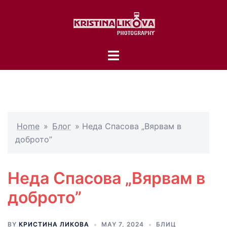
Skip
to
content
Toggle
menu
Home
»
Блог
»
Неда Спасова „Вярвам в
доброто”
Неда Спасова „Вярвам в
доброто”
BY
КРИСТИНА ЛИКОВА
MAY 7, 2024
БЛИЦ