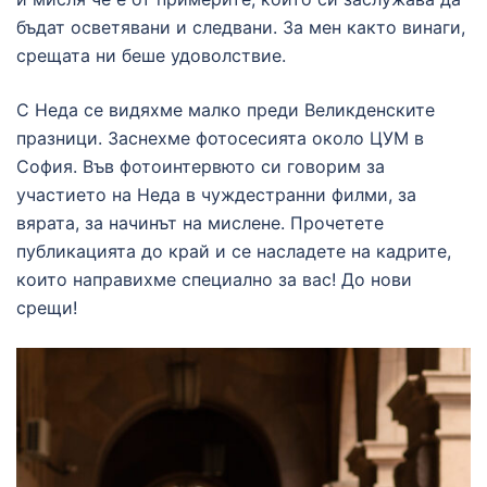
бъдат осветявани и следвани. За мен както винаги,
срещата ни беше удоволствие.
С Неда се видяхме малко преди Великденските
празници. Заснехме фотосесията около ЦУМ в
София. Във фотоинтервюто си говорим за
участието на Неда в чуждестранни филми, за
вярата, за начинът на мислене. Прочетете
публикацията до край и се насладете на кадрите,
които направихме специално за вас! До нови
срещи!