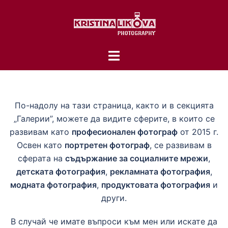
Skip
to
content
Toggle
menu
По-надолу на тази страница, както и в секцията
„Галерии”, можете да видите сферите, в които се
развивам като
професионален фотограф
от 2015 г.
Освен като
портретен фотограф
, се развивам в
сферата на
съдържание за социалните мрежи
,
детската фотография
,
рекламната фотография
,
модната фотография
,
продуктовата фотография
и
други.
В случай че имате въпроси към мен или искате да