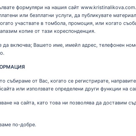
лвате формуляри на нашия сайт www.kristinalikova.co
платени или безплатни услуги, да публикувате материа
гато участвате в томбола, промоция, или когато съобщ
запазим копие от тази кореспонденция.
 да включва; Вашето име, имейл адрес, телефонен номе
о.
ФОРМАЦИЯ
о събираме от Вас, когато се регистрирате, направите
сайта или използвате определени други функции на сай
зване на сайта, като това ни позволява да доставим с
ваме по-добре.