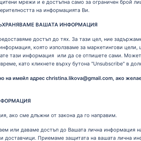
итени мрежи и е достъпна само за ограничен брой лиц
верителността на информацията Ви.
Е СЪХРАНЯВАМЕ ВАШАТА ИНФОРМАЦИЯ
предоставяме достъп до тях. За тази цел, ние задържам
 информация, която използваме за маркетингови цели, щ
вате тази информация или да се отпишете сами. Может
реме, като кликнете върху бутона "Unsubscribe" в дол
но на имейл адрес
christina.likova@gmail.com
, ако жела
ИНФОРМАЦИЯ
я, ако сме длъжни от закона да го направим.
аем или даваме достъп до Вашата лична информация на
ли доставчици. Приемаме защитата на вашата лична ин