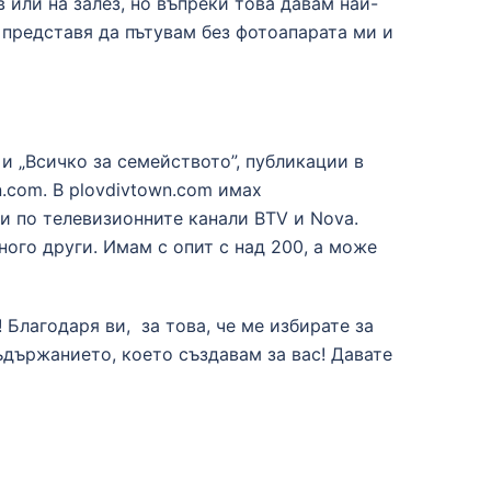
 или на залез, но въпреки това давам най-
и представя да пътувам без фотоапарата ми и
 и „Всичко за семейството”, публикации в
n.com. В plovdivtown.com имах
и по телевизионните канали BTV и Nova.
ного други. Имам с опит с над 200, а може
 Благодаря ви, за това, че ме избирате за
съдържанието, което създавам за вас! Давате