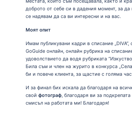
местата, които съм посещавала, както и кра
доброто от себе си в дадения момент, за да
се надявам да са ви интересни и на вас.
Моят опит
Имам публикувани кадри в списание „DIVA”, 
GoGuide онлайн, онлайн рубрика на списание 
удоволствието да водя рубриката “Изкуство
Била съм и член на журито в конкурса „Села
би и повече клиента, за щастие с голяма ча
И за финал бих искала да благодаря на всичк
свой
фотограф
, благодаря ви за подкрепата
смисъл на работата ми! Благодаря!