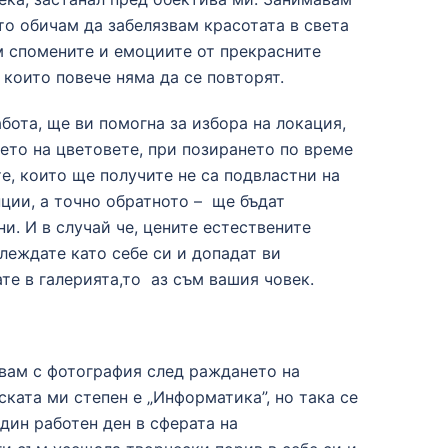
то обичам да забелязвам красотата в света
м спомените и емоциите от прекрасните
които повече няма да се повторят.
бота, ще ви помогна за избора на локация,
ето на цветовете, при позирането по време
е, които ще получите не са подвластни на
ции, а точно обратното – ще бъдат
и. И в случай че, цените естествените
глеждате като себе си и допадат ви
те в галерията,то аз съм вашия човек.
авам с фотография след раждането на
ката ми степен е „Информатика”, но така се
един работен ден в сферата на