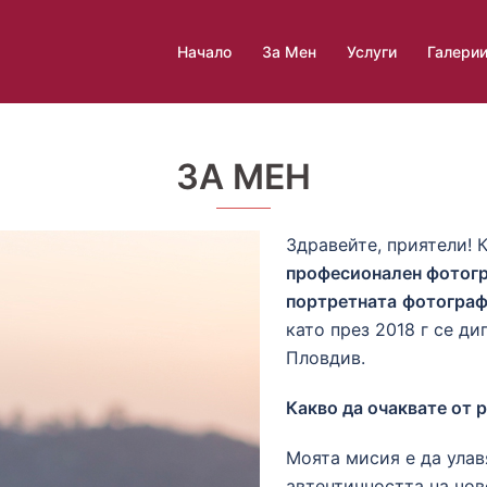
Начало
За Мен
Услуги
Галери
ЗА МЕН
Здравейте, приятели! 
професионален фотог
портретната
фотогра
като през 2018 г се д
Пловдив.
Какво да очаквате от 
Моята мисия е да улав
автентичността на чов