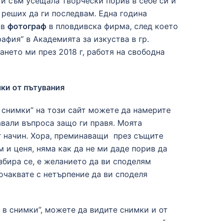
и съм усещала творчески порив в себе си и
реших да ги последвам. Една година
ов
фотограф
в пловдивска фирма, след което
афия” в Академията за изкуства в гр.
ането ми през 2018 г, работя на свободна
ки от пътувания
 снимки” на този сайт можете да намерите
авали въпроса защо ги правя. Моята
уг начин. Хора, преминаващи през същите
м и ценя, няма как да не ми даде порив да
збира се, е желанието да ви споделям
очаквате с нетърпение да ви споделя
в снимки”, можете да видите снимки и от