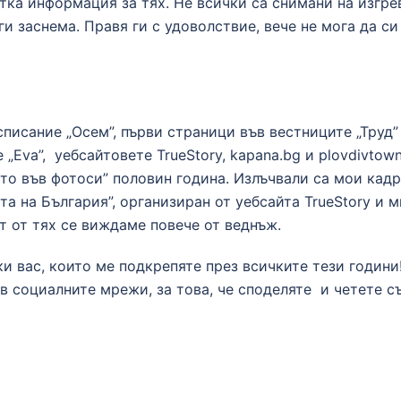
тка информация за тях. Не всички са снимани на изгрев
 ги заснема. Правя ги с удоволствие, вече не мога да с
списание „Осем”, първи страници във вестниците „Труд”
„Eva”, уебсайтовете TrueStory, kapana.bg и plovdivtow
то във фотоси” половин година. Излъчвали са мои кадр
та на България”, организиран от уебсайта TrueStory и м
ст от тях се виждаме повече от веднъж.
и вас, които ме подкрепяте през всичките тези години!
 в социалните мрежи, за това, че споделяте и четете 