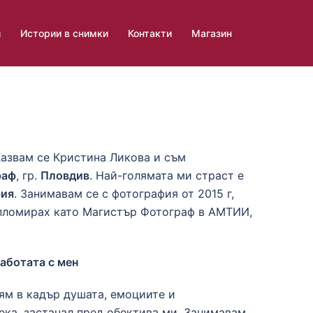
и
Истории в снимки
Контакти
Магазин
Казвам се Кристина Ликова и съм
раф
, гр.
Пловдив
. Най-голямата ми страст е
фия
. Занимавам се с фотография от 2015 г,
ипломирах като Магистър Фотограф в АМТИИ,
работата с мен
ям в кадър душата, емоциите и
ека, застанал пред обектива ми. Занимавам