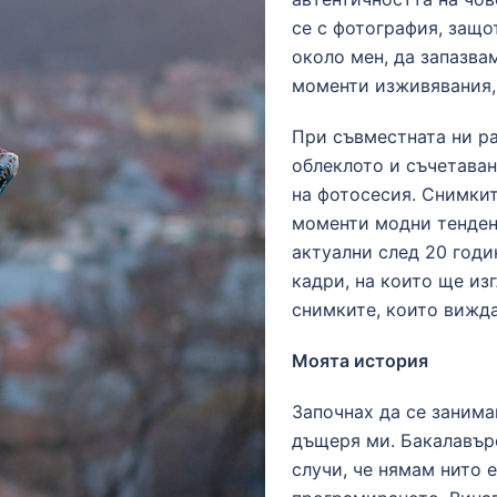
се с фотография, защо
около мен, да запазва
моменти изживявания, 
При съвместната ни ра
облеклото и съчетаван
на фотосесия. Снимкит
моменти модни тенден
актуални след 20 годин
кадри, на които ще из
снимките, които вижда
Моята история
Започнах да се заним
дъщеря ми. Бакалавърс
случи, че нямам нито 