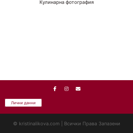
Кулинарна фотография
Лични данни
© kristinalikova.com | Всички Права Запазени