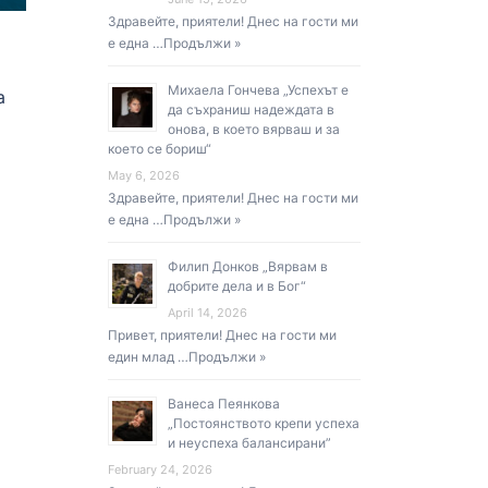
Здравейте, приятели! Днес на гости ми
е една …
Продължи »
Михаела Гончева „Успехът е
а
да съхраниш надеждата в
онова, в което вярваш и за
което се бориш“
May 6, 2026
Здравейте, приятели! Днес на гости ми
е една …
Продължи »
Филип Донков „Вярвам в
добрите дела и в Бог“
April 14, 2026
Привет, приятели! Днес на гости ми
един млад …
Продължи »
Ванеса Пеянкова
„Постоянството крепи успеха
и неуспеха балансирани”
February 24, 2026