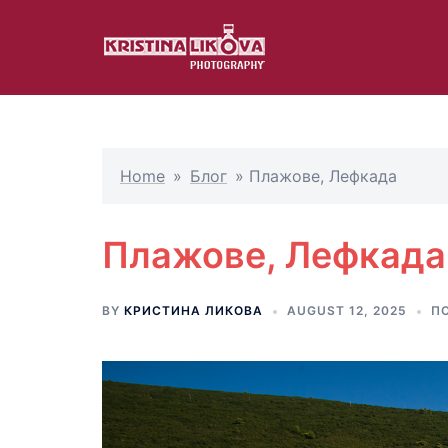
Skip
to
content
Home
»
Блог
»
Плажове, Лефкада
Плажове, Лефкада
BY
КРИСТИНА ЛИКОВА
AUGUST 12, 2025
ПО