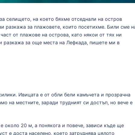
за селището, на което бяхме отседнали на остров
 ви разкажа за плажовете, които посетихме. Били сме н
част от плажове на острова, като някои от тях ни
ви разкажа за още места на Лефкада, пишете ми в
силики. Ивицата е от обли бели камъчета и прозрачна
амо на местните, заради трудният си достъп, но вече е
е около 20 м, а понякога и повече, зависи къде ще
уст е доста населено, което затруднява цялото