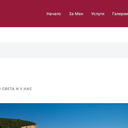
Начало
За Мен
Услуги
Галери
 СВЕТА И У НАС