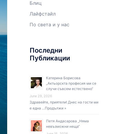
Блиц
Лайфстайл
По света и у нас
Последни
Публикации
Катерина Борисова
„Актьорскта професия ми се
случи съвсем естествено“
June 29, 2026
Здравейте, приятели! Днес на гости ми
е една …
Продължи »
Петя Андасарова „Няма
невъзможни неща“
June 15, 2026