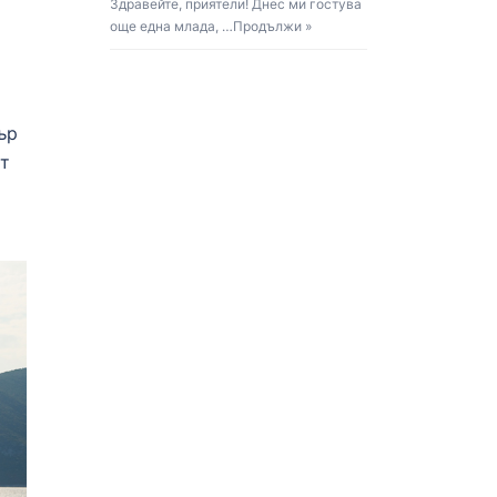
Здравейте, приятели! Днес ми гостува
още една млада, …
Продължи »
ър
от