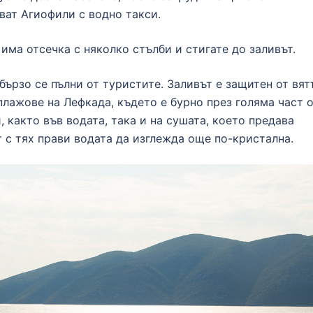
ват Агиофили с водно такси.
 има отсечка с няколко стълби и стигате до заливът.
бързо се пълни от туристите. Заливът е защитен от вят
 плажове на Лефкада, където е бурно през голяма част 
 както във водата, така и на сушата, което предава
 с тях прави водата да изглежда още по-кристална.