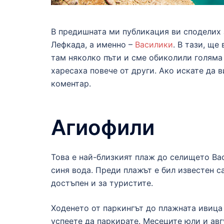
В предишната ми публикация ви споделих 
Лефкада, а именно –
Василики
. В тази, ще
там няколко пъти и сме обиколили голяма 
харесаха повече от други. Ако искате да 
коментар.
Агиофили
Това е най-близкият плаж до селището Ва
синя вода. Преди плажът е бил известен с
достъпен и за туристите.
Ходенето от паркингът до плажната ивица 
успеете да паркирате. Месеците юли и авг