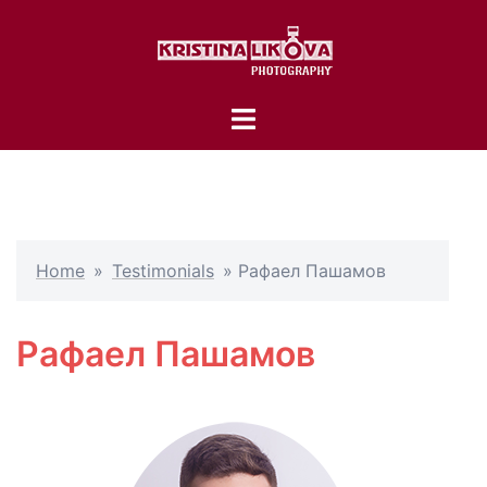
Skip
to
content
Toggle
menu
Home
»
Testimonials
»
Рафаел Пашамов
Рафаел Пашамов