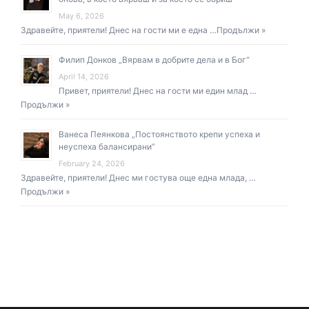
May 6, 2026
Здравейте, приятели! Днес на гости ми е една …
Продължи »
Филип Донков „Вярвам в добрите дела и в Бог“
April 14, 2026
Привет, приятели! Днес на гости ми един млад …
Продължи »
Ванеса Пеянкова „Постоянството крепи успеха и
неуспеха балансирани”
February 24, 2026
Здравейте, приятели! Днес ми гостува още една млада, …
Продължи »