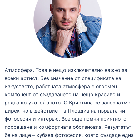
Атмосфера. Това е нещо изключително важно за
всеки артист. Без значение от спецификата на
изкуството, работната атмосфера е огромен
компонент от създаването на нещо красиво и
радващо ухото/ окото. С Кристина се запознахме
директно в действие – в Пловдив на първата ни
фотосесия и интервю. Все още помня приятното
посрещане и комфортната обстановка. Резултатът
бе на лице – хубава фотосесия, която създаде една