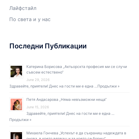
Лайфстайл
По света и у нас
Последни Публикации
Катерина Борисова „Актьорскта професия ми се случи
съвсем естествено“
June 29, 2026
Здравейте, приятели! Днес на гости ми е една …
Продължи »
Петя Андасарова „Няма невъзможни неща“
June 15, 2026
Здравейте, приятели! Днес на гости ми е една …
Продължи »
Михаела Гончева „Успехът е да съхраниш надеждата в
онова, в което вярваш и за което се бориш“