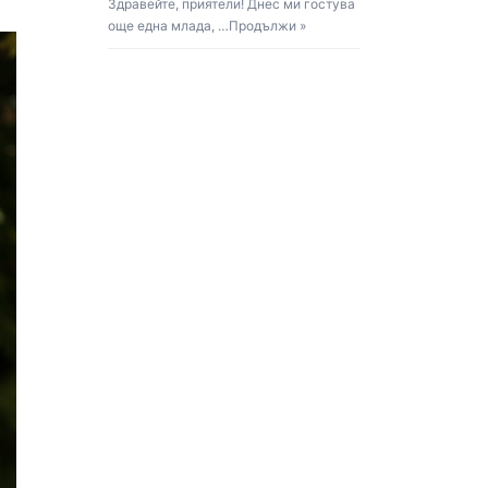
Здравейте, приятели! Днес ми гостува
още една млада, …
Продължи »