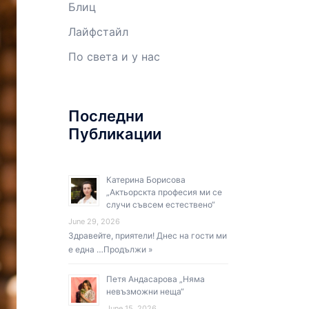
Блиц
Лайфстайл
По света и у нас
Последни
Публикации
Катерина Борисова
„Актьорскта професия ми се
случи съвсем естествено“
June 29, 2026
Здравейте, приятели! Днес на гости ми
е една …
Продължи »
Петя Андасарова „Няма
невъзможни неща“
June 15, 2026