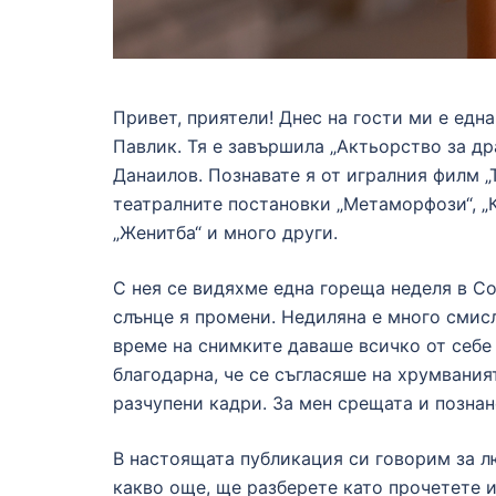
Привет, приятели! Днес на гости ми е едн
Павлик. Тя е завършила „Актьорство за д
Данаилов. Познавате я от игралния филм „Т
театралните постановки „Метаморфози“, „К
„Женитба“ и много други.
С нея се видяхме една гореща неделя в Со
слънце я промени. Недиляна е много смисл
време на снимките даваше всичко от себе 
благодарна, че се съгласяше на хрумвания
разчупени кадри. За мен срещата и познан
В настоящата публикация си говорим за лю
какво още, ще разберете като прочетете 