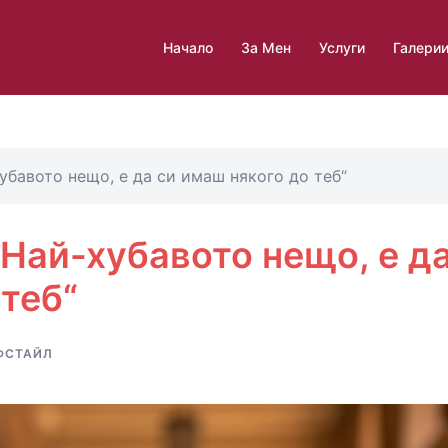
Начало
За Мен
Услуги
Галери
убавото нещо, е да си имаш някого до теб“
Най-хубавото нещо, е д
 теб“
ФСТАЙЛ