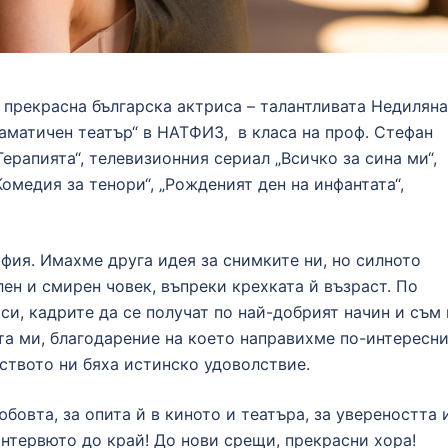
а прекрасна българска актриса – талантливата Недиляна
раматичен театър“ в НАТФИЗ, в класа на проф. Стефан
ерапията“, телевизионния сериал „Всичко за сина ми“,
омедия за тенори“, „Рожденият ден на инфантата“,
фия. Имахме друга идея за снимките ни, но силното
ен и смирен човек, въпреки крехката й възраст. По
си, кадрите да се получат по най-добрият начин и съм 
та ми, благодарение на което направихме по-интересни
ството ни бяха истинско удоволствие.
бовта, за опита й в киното и театъра, за увереността 
интервюто до край! До нови срещи, прекрасни хора!