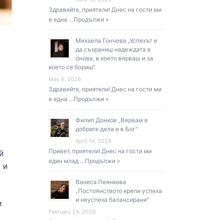
Здравейте, приятели! Днес на гости ми
е една …
Продължи »
Михаела Гончева „Успехът е
да съхраниш надеждата в
онова, в което вярваш и за
което се бориш“
May 6, 2026
Здравейте, приятели! Днес на гости ми
е една …
Продължи »
Филип Донков „Вярвам в
добрите дела и в Бог“
April 14, 2026
Привет, приятели! Днес на гости ми
й
един млад …
Продължи »
 и
Ванеса Пеянкова
„Постоянството крепи успеха
и неуспеха балансирани”
и
February 24, 2026