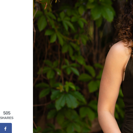
505
SHARES