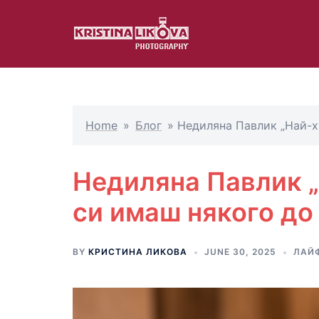
Skip
to
content
Home
»
Блог
»
Недиляна Павлик „Най-х
Недиляна Павлик „
си имаш някого до
BY
КРИСТИНА ЛИКОВА
JUNE 30, 2025
ЛАЙ