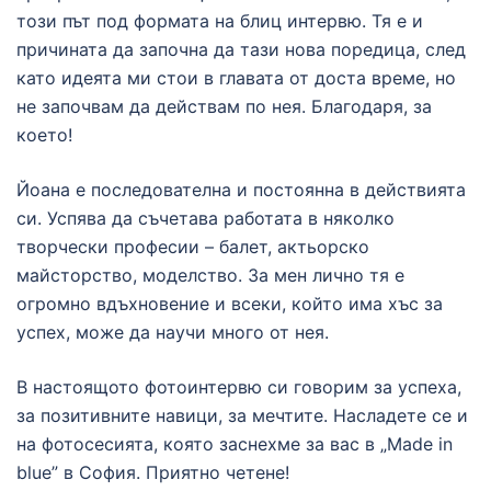
този път под формата на блиц интервю. Тя е и
причината да започна да тази нова поредица, след
като идеята ми стои в главата от доста време, но
не започвам да действам по нея. Благодаря, за
което!
Йоана е последователна и постоянна в действията
си. Успява да съчетава работата в няколко
творчески професии – балет, актьорско
майсторство, моделство. За мен лично тя е
огромно вдъхновение и всеки, който има хъс за
успех, може да научи много от нея.
В настоящото фотоинтервю си говорим за успеха,
за позитивните навици, за мечтите. Насладете се и
на фотосесията, която заснехме за вас в „Made in
blue” в София. Приятно четене!