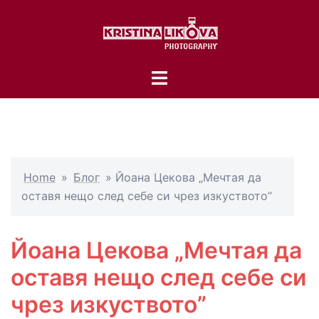
Skip
to
content
Toggle
menu
Home
»
Блог
»
Йоана Цекова „Мечтая да
оставя нещо след себе си чрез изкуството”
Йоана Цекова „Мечтая да
оставя нещо след себе си
чрез изкуството”