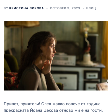
BY
КРИСТИНА ЛИКОВА
OCTOBER 9, 2023
БЛИЦ
Привет, приятели! След малко повече от година,
прекрасната Йоана Цекова отново ми е на гости,