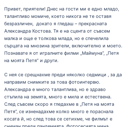
Привет, приятели! Днес на гости ми е едно младо,
талантливо момиче, което никога не те оставя
безразличен, докато я гледаш – прекрасната
Александра Костова. Тя е на сцента от съвсем
малка и още е толкова млада, но е спечелила
сърцата на мнозина зрители, включително и моето.
Познавате я от игралните филми „Маймуна”, „Петя
на моята Петя” и други.
С нея се срещнахме преди няколко седмици , за да
направим снимките за това фотоинтервю.
Александра е много талантлива, но е здраво
стъпила на земята, много е мила и естествена.
След съвсем скоро я гледахме в „Петя на моята
Петя”, се изненадахме колко много е пораснала
косата й, но след това се сетихме, че филмът е
сниман преди пандемията. Фотосесията мина