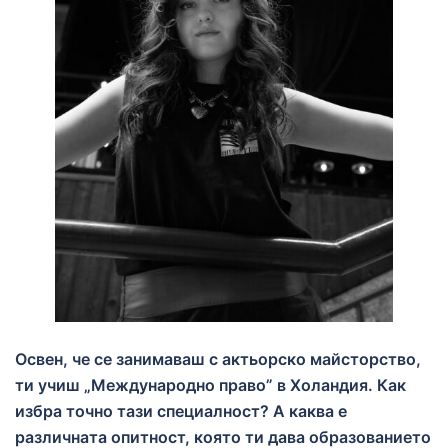
Освен, че се занимаваш с актьорско майсторство,
ти учиш „Международно право” в Холандия. Как
избра точно тази специалност? А каква е
различната опитност, която ти дава образованието