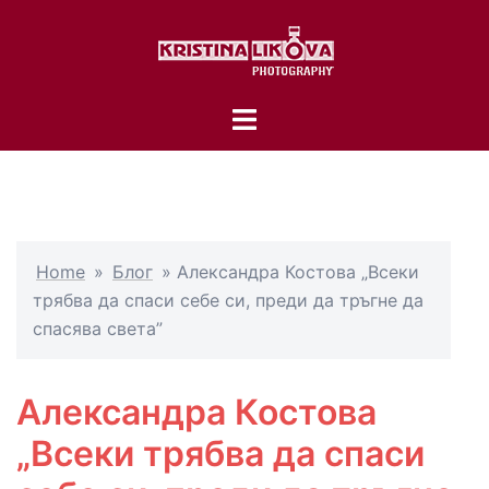
Skip
to
content
Toggle
menu
Home
»
Блог
»
Александра Костова „Всеки
трябва да спаси себе си, преди да тръгне да
спасява света”
Александра Костова
„Всеки трябва да спаси