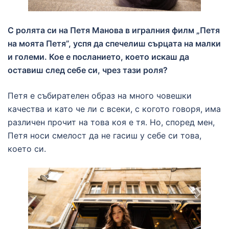
С ролята си на Петя Манова в игралния филм „Петя
на моята Петя”, успя да спечелиш сърцата на малки
и големи. Кое е посланието, което искаш да
оставиш след себе си, чрез тази роля?
Петя е събирателен образ на много човешки
качества и като че ли с всеки, с когото говоря, има
различен прочит на това коя е тя. Но, според мен,
Петя носи смелост да не гасиш у себе си това,
което си.