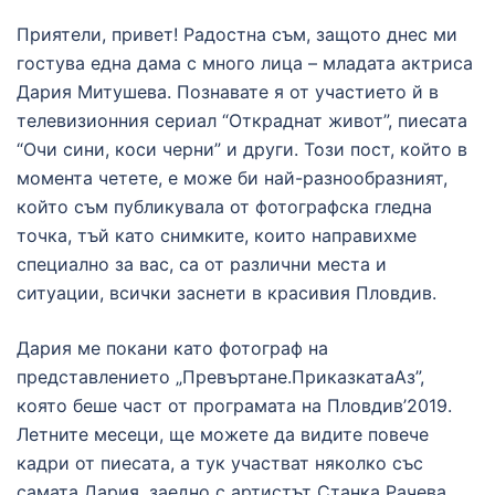
Приятели, привет! Радостна съм, защото днес ми
гостува една дама с много лица – младата актриса
Дария Митушева. Познавате я от участието й в
телевизионния сериал “Откраднат живот”, пиесата
“Очи сини, коси черни” и други. Този пост, който в
момента четете, е може би най-разнообразният,
който съм публикувала от фотографска гледна
точка, тъй като снимките, които направихме
специално за вас, са от различни места и
ситуации, всички заснети в красивия Пловдив.
Дария ме покани като фотограф на
представлението „Превъртане.ПриказкатаАз”,
която беше част от програмата на Пловдив’2019.
Летните месеци, ще можете да видите повече
кадри от пиесата, а тук участват няколко със
самата Дария, заедно с артистът Станка Рачева.