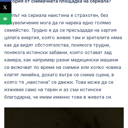
история от снимачната площадка на сериала?
Екипът на сериала наистина е страхотен, без
преувеличение мога да ги нарека едно голямо
семейство. Трудно е да се пресъздаде на хартия
цялата енергия, която живее там и зрителите няма
как да видят обстоятелства, понякога трудни,
понякога истински забавни, които остават зад
камера, как например разни медицински машини
се включват по време на снимки или колко човека
клатят линейка, докато вътре се снима сцена, в
която тя „наистина” се движи. Това може да се
изживее само на терен и аз съм истински
благодарна, че имам именно това в живота си.