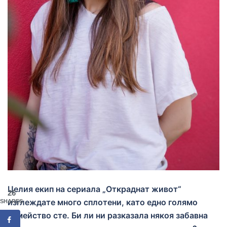
Целия екип на сериала „Откраднат живот“
26
изглеждате много сплотени, като едно голямо
SHARES
семейство сте. Би ли ни разказала някоя забавна