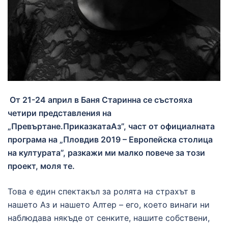
От 21-24 април в Баня Старинна се състояха
четири представления на
„Превъртане.ПриказкатаАз”, част от официалната
програма на „Пловдив 2019 – Европейска столица
на културата”, разкажи ми малко повече за този
проект, моля те.
Това е един спектакъл за ролята на страхът в
нашето Аз и нашето Алтер – его, което винаги ни
наблюдава някъде от сенките, нашите собствени,