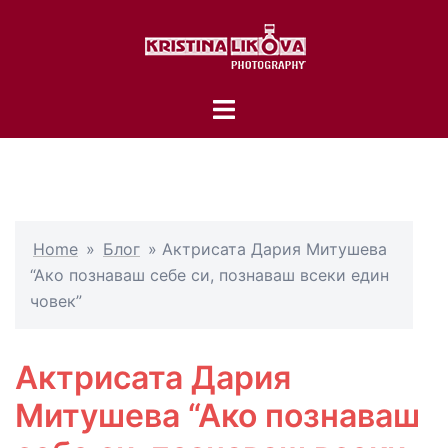
Skip
to
content
Toggle
menu
Home
»
Блог
»
Актрисата Дария Митушева
“Ако познаваш себе си, познаваш всеки един
човек”
Актрисата Дария
Митушева “Ако познаваш