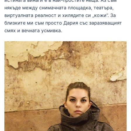
истината винаги е в най-простите неща. Аз съм
някъде между снимачната площадка, театъра,
виртуалната реалност и хилядите си „кожи”. За
близките ми съм просто Дария със заразяващият
смях и вечната усмивка.