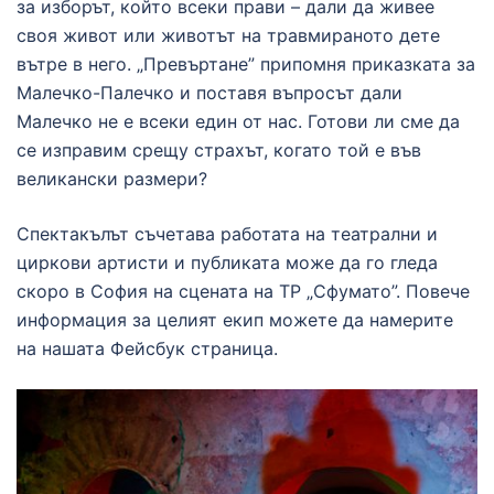
за изборът, който всеки прави – дали да живее
своя живот или животът на травмираното дете
вътре в него. „Превъртане” припомня приказката за
Малечко-Палечко и поставя въпросът дали
Малечко не е всеки един от нас. Готови ли сме да
се изправим срещу страхът, когато той е във
великански размери?
Спектакълът съчетава работата на театрални и
циркови артисти и публиката може да го гледа
скоро в София на сцената на ТР „Сфумато”. Повече
информация за целият екип можете да намерите
на нашата Фейсбук страница.