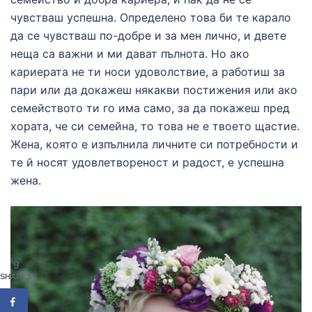
чувстваш успешна. Определено това би те карало
да се чувстваш по-добре и за мен лично, и двете
неща са важни и ми дават пълнота. Но ако
кариерата не ти носи удоволствие, а работиш за
пари или да докажеш някакви постижения или ако
семейството ти го има само, за да покажеш пред
хората, че си семейна, то това не е твоето щастие.
Жена, която е изпълнила личните си потребности и
те й носят удовлетвореност и радост, е успешна
жена.
9
SHARES