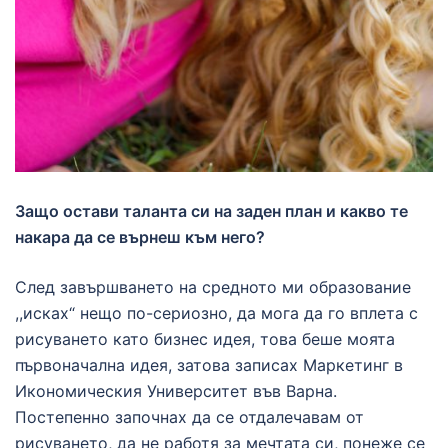
Защо остави таланта си на заден план и какво те
накара да се върнеш към него?
След завършването на средното ми образование
,,исках“ нещо по-сериозно, да мога да го вплета с
рисуването като бизнес идея, това беше моята
първоначална идея, затова записах Маркетинг в
Икономическия Университет във Варна.
Постепенно започнах да се отдалечавам от
рисуването, да не работя за мечтата си, понеже се