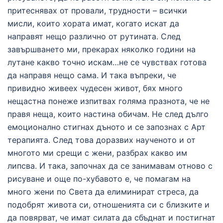
притеснявах от провали, трудности – всички
мисли, които хората имат, когато искат да
направят нещо различно от рутината. След
завършването ми, прекарах няколко години на
лутане какво точно искам…не се чувствах готова
да направя нещо сама. И така въпреки, че
привидно живеех чудесен живот, бях много
нещастна понеже изпитвах голяма празнота, че не
правя неща, които настина обичам. Не след дълго
емоционално стигнах дъното и се запознах с Арт
терапията. След това доразвих наученото и от
многото ми срещи с жени, разбрах какво им
липсва. И така, започнах да се занимавам отново с
рисуване и още по-хубавото е, че помагам на
много жени по Света да елиминират стреса, да
подобрят живота си, отношенията си с близките и
да повярват, че имат силата да сбъднат и постигнат