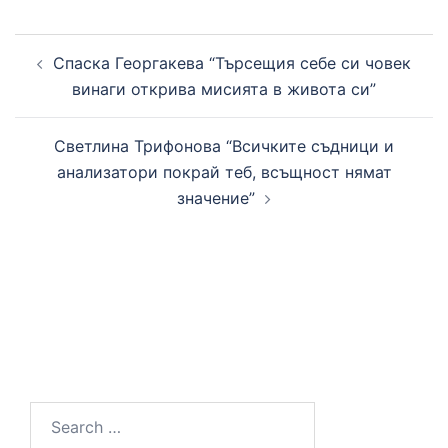
Post
Спаска Георгакева “Търсещия себе си човек
navigation
винаги открива мисията в живота си”
Светлина Трифонова “Всичките съдници и
анализатори покрай теб, всъщност нямат
значение”
Search
for: