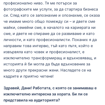
професионално ниво. Тя ме потърси за
фотографските ми услуги, за да стартира бизнеса
си. След като се запознахме и опознахме, се оказа
че имаме много общо помежду си – и двете сме
майки, семейни сме, в началото на кариерата ни
сме, и двете не спираме да се развиваме и като
личности, и като професионалисти. Поканих я да
направим това интервю, тъй като пътя, който е
извървяла като човек и професионалист, е
изключително трансформиращ и вдъхновяващ, и
историята й би могла да бъде вдъхновение за
много други прекрасни жени. Насладете се на
кадрите и приятно четене!
Здравей, Дани! Работата, с която се занимаваш е
изключително интересна за хората. Би ли се
представила на аудиторията?