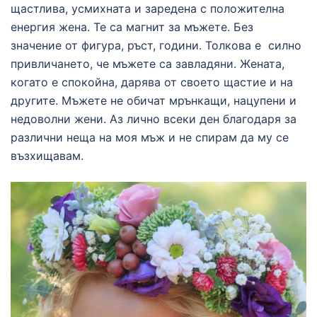
щастлива, усмихната и заредена с положителна
енергия жена. Те са магнит за мъжете. Без
значение от фигура, ръст, години. Толкова е силно
привличането, че мъжете са завладяни. Жената,
когато е спокойна, дарява от своето щастие и на
другите. Мъжете не обичат мрънкащи, нацупени и
недоволни жени. Аз лично всеки ден благодаря за
различни неща на моя мъж и не спирам да му се
възхищавам.