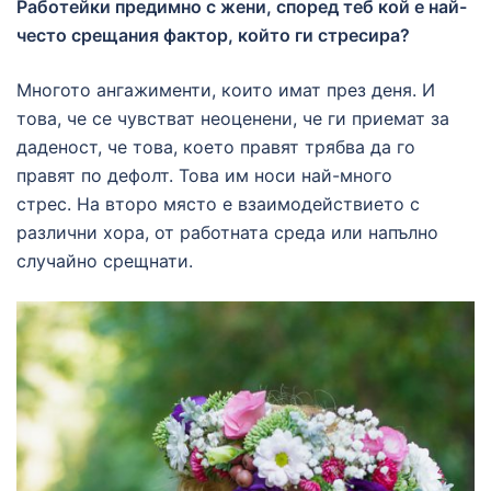
Работейки предимно с жени, според теб кой е най-
често срещания фактор, който ги стресира?
Многото ангажименти, които имат през деня. И
това, че се чувстват неоценени, че ги приемат за
даденост, че това, което правят трябва да го
правят по дефолт. Това им носи най-много
стрес. На второ място е взаимодействието с
различни хора, от работната среда или напълно
случайно срещнати.