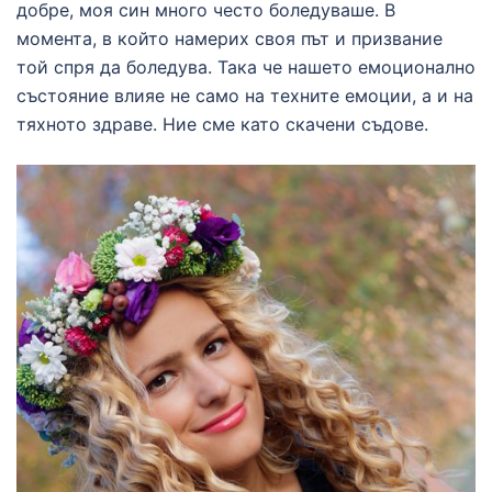
добре, моя син много често боледуваше. В
момента, в който намерих своя път и призвание
той спря да боледува. Така че нашето емоционално
състояние влияе не само на техните емоции, а и на
тяхното здраве. Ние сме като скачени съдове.