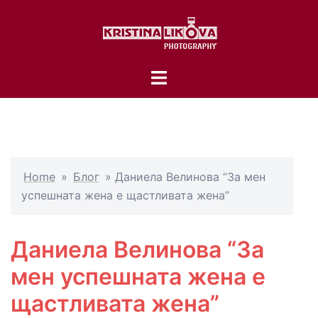
Skip
to
content
Toggle
menu
Home
»
Блог
»
Даниела Велинова “За мен
успешната жена е щастливата жена”
Даниела Велинова “За
мен успешната жена е
щастливата жена”