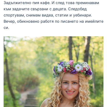
Задължително пия кафе. И след това преминавам
към задачите свързани с децата. Следобед
спортувам, снимам видеа, статии и уебинари.
Вечер, обикновено работя по писането на имейлите
си.