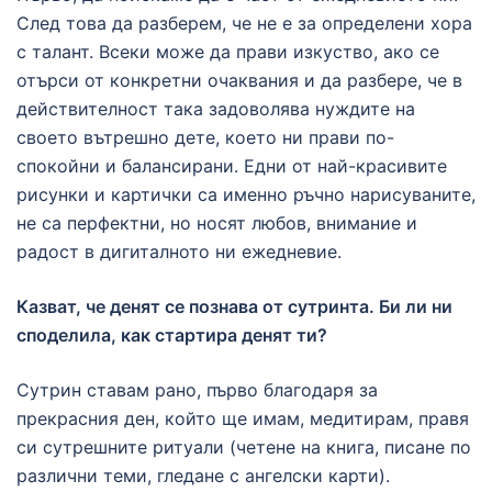
След това да разберем, че не е за определени хора
с талант. Всеки може да прави изкуство, ако се
отърси от конкретни очаквания и да разбере, че в
действителност така задоволява нуждите на
своето вътрешно дете, което ни прави по-
спокойни и балансирани. Едни от най-красивите
рисунки и картички са именно ръчно нарисуваните,
не са перфектни, но носят любов, внимание и
радост в дигиталното ни ежедневие.
Казват, че денят се познава от сутринта. Би ли ни
споделила, как стартира денят ти?
Сутрин ставам рано, първо благодаря за
прекрасния ден, който ще имам, медитирам, правя
си сутрешните ритуали (четене на книга, писане по
различни теми, гледане с ангелски карти).