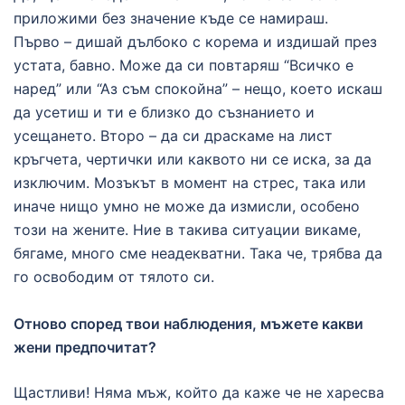
приложими без значение къде се намираш.
Първо – дишай дълбоко с корема и издишай през
устата, бавно. Може да си повтаряш “Всичко е
наред” или “Аз съм спокойна” – нещо, което искаш
да усетиш и ти е близко до съзнанието и
усещането. Второ – да си драскаме на лист
кръгчета, чертички или каквото ни се иска, за да
изключим. Мозъкът в момент на стрес, така или
иначе нищо умно не може да измисли, особено
този на жените. Ние в такива ситуации викаме,
бягаме, много сме неадекватни. Така че, трябва да
го освободим от тялото си.
Отново според твои наблюдения, мъжете какви
жени предпочитат?
Щастливи! Няма мъж, който да каже че не харесва