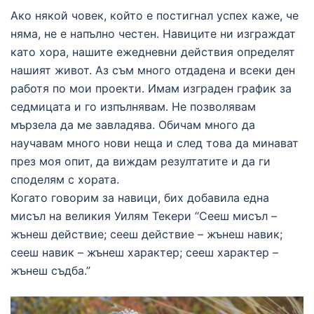
Ако някой човек, който е постигнал успех каже, че
няма, не е напълно честен. Навиците ни изграждат
като хора, нашите ежедневни действия определят
нашият живот. Аз съм много отдадена и всеки ден
работя по мои проекти. Имам изграден график за
седмицата и го изпълнявам. Не позволявам
мързела да ме завладява. Обичам много да
научавам много нови неща и след това да минават
през моя опит, да виждам резултатите и да ги
споделям с хората.
Когато говорим за навици, бих добавила една
мисъл на великия Уилям Текери “Сееш мисъл –
жънеш действие; сееш действие – жънеш навик;
сееш навик – жънеш характер; сееш характер –
жънеш съдба.”