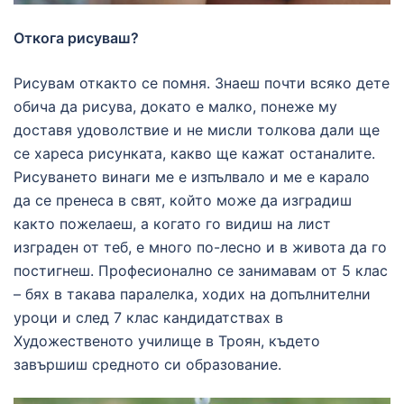
Откога рисуваш?
Рисувам откакто се помня. Знаеш почти всяко дете
обича да рисува, докато е малко, понеже му
доставя удоволствие и не мисли толкова дали ще
се хареса рисунката, какво ще кажат останалите.
Рисуването винаги ме е изпълвало и ме е карало
да се пренеса в свят, който може да изградиш
както пожелаеш, а когато го видиш на лист
изграден от теб, е много по-лесно и в живота да го
постигнеш. Професионално се занимавам от 5 клас
– бях в такава паралелка, ходих на допълнителни
уроци и след 7 клас кандидатствах в
Художественото училище в Троян, където
завършиш средното си образование.