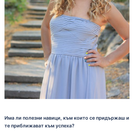
Има ли полезни навици, към които се придържаш и
те приближават към успеха?