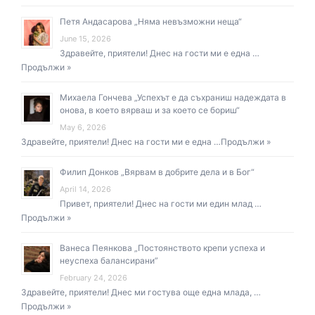
Петя Андасарова „Няма невъзможни неща“
June 15, 2026
Здравейте, приятели! Днес на гости ми е една …
Продължи »
Михаела Гончева „Успехът е да съхраниш надеждата в
онова, в което вярваш и за което се бориш“
May 6, 2026
Здравейте, приятели! Днес на гости ми е една …
Продължи »
Филип Донков „Вярвам в добрите дела и в Бог“
April 14, 2026
Привет, приятели! Днес на гости ми един млад …
Продължи »
Ванеса Пеянкова „Постоянството крепи успеха и
неуспеха балансирани”
February 24, 2026
Здравейте, приятели! Днес ми гостува още една млада, …
Продължи »