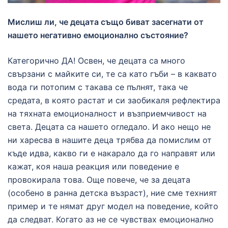
Мислиш ли, че децата също биват засегнати от
нашето негативно емоционално състояние?
Категорично ДА! Освен, че децата са много
свързани с майките си, те са като гъби – в каквато
вода ги потопим с такава се пълнят, така че
средата, в която растат и си заобикаля рефлектира
на тяхната емоционалност и възприемчивост на
света. Децата са нашето огледало. И ако нещо не
ни харесва в нашите деца трябва да помислим от
къде идва, какво ги е накарало да го направят или
кажат, коя наша реакция или поведение е
провокирала това. Още повече, че за децата
(особено в ранна детска възраст), ние сме техният
пример и те нямат друг модел на поведение, който
да следват. Когато аз не се чувствах емоционално