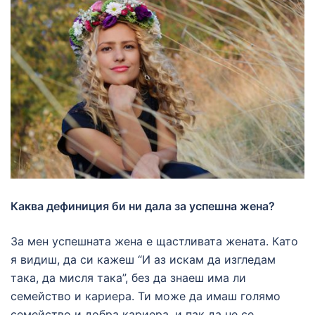
Каква дефиниция би ни дала за успешна жена?
За мен успешната жена е щастливата жената. Като
я видиш, да си кажеш “И аз искам да изгледам
така, да мисля така”, без да знаеш има ли
семейство и кариера. Ти може да имаш голямо
семейство и добра кариера, и пак да не се