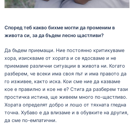
Според теб какво бихме могли да променим в
живота си, за да бъдем лесно щастливи?
Да бъдем приемащи. Ние постоянно критикуваме
хора, изискваме от хората и се ядосваме и не
приемаме различни ситуации в живота ни. Когато
разберем, че всеки има своя път и има правото да
го изживее, както иска. Кои сме ние да казваме
кое е правилно и кое не е? Стига да разберем тази
простичка истина, ще живеем много по-щастливо.
Хората определят добро и лошо от тяхната гледна
точна. Хубаво е да влизаме и в обувките на другия,
да сме пo-емпатични.